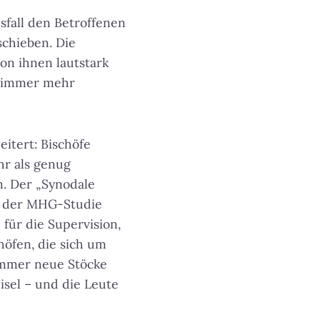
sfall den Betroffenen
chieben. Die
von ihnen lautstark
on immer mehr
eitert: Bischöfe
hr als genug
en. Der „Synodale
h der MHG-Studie
 für die Supervision,
öfen, die sich um
immer neue Stöcke
sel – und die Leute