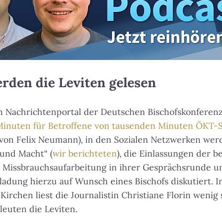
rden die Leviten gelesen
m Nachrichtenportal der Deutschen Bischofskonferenz 
Minuten für Betroffene von tausenden Minuten ÖKT-
 von Felix Neumann), in den Sozialen Netzwerken wer
 und Macht“ (
wir berichteten
), die Einlassungen der 
 Missbrauchsaufarbeitung in ihrer Gesprächsrunde u
ladung hierzu auf Wunsch eines Bischofs diskutiert. 
irchen liest die Journalistin Christiane Florin wenig
euten die Leviten.