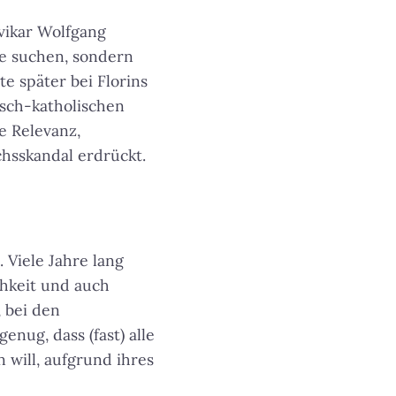
vikar Wolfgang
te suchen, sondern
 später bei Florins
isch-katholischen
e Relevanz,
chsskandal erdrückt.
 Viele Jahre lang
chkeit und auch
, bei den
enug, dass (fast) alle
 will, aufgrund ihres