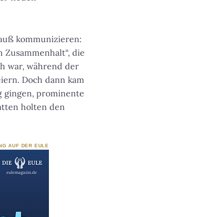
rauß kommunizieren:
n Zusammenhalt“, die
ich war, während der
eiern. Doch dann kam
g gingen, prominente
atten holten den
NG AUF DER EULE