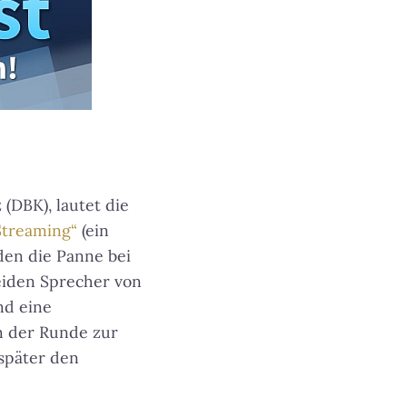
(DBK), lautet die
Streaming“
(ein
den die Panne bei
beiden Sprecher von
nd eine
In der Runde zur
 später den