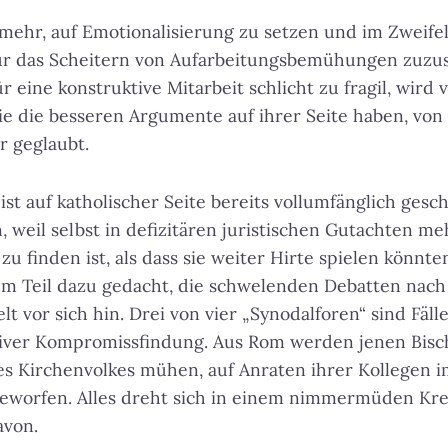
mehr, auf Emotionalisierung zu setzen und im Zweifel
ür das Scheitern von Aufarbeitungsbemühungen zuzus
r eine konstruktive Mitarbeit schlicht zu fragil, wird 
 sie die besseren Argumente auf ihrer Seite haben, v
 geglaubt.
st auf katholischer Seite bereits vollumfänglich gesch
 weil selbst in defizitären juristischen Gutachten me
zu finden ist, als dass sie weiter Hirte spielen könnt
m Teil dazu gedacht, die schwelenden Debatten nac
 vor sich hin. Drei von vier „Synodalforen“ sind Fälle
tiver Kompromissfindung. Aus Rom werden jenen Bisch
es Kirchenvolkes mühen, auf Anraten ihrer Kollegen 
eworfen. Alles dreht sich in einem nimmermüden Krei
avon.