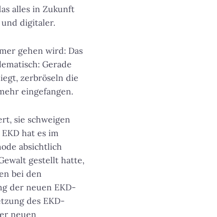
s alles in Zukunft
und digitaler.
mmer gehen wird: Das
blematisch: Gerade
egt, zerbröseln die
mehr eingefangen.
ert, sie schweigen
e EKD hat es im
ode absichtlich
ewalt gestellt hatte,
en bei den
ung der neuen EKD-
etzung des EKD-
der neuen