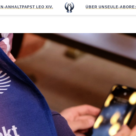
N-ANHALT
PAPST LEO XIV.
ÜBER UNS
EULE-ABO
RE