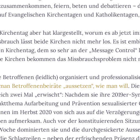
 zusammenkommen, feiern, beten und debattieren – da
uf Evangelischen Kirchentagen und Katholikentagen, 
irchentag aber hat klargestellt, worum es ab jetzt i
brauch lässt beide Kirchen nicht mehr los. Es ist em
Kirchentag, dem so sehr an der „Message Control“ li
Die Kirchen bekommen das Missbrauchsproblem nicht 
 Betroffenen (leidlich) organisiert und professionalisi
man Betroffenenbeiräte „aussetzen“, wie man will
. Di
ich zwei Mal „erwischt“: Nachdem sie ihre 2019er-Syn
tthema Aufarbeitung und Prävention sexualisierter G
nen im Herbst 2020 von sich aus auf die Verzögerung
ten aufmerksam. Auch vor der konstituierenden Sitz
oche dominierten sie und die durchgesickerte Auss
die Schlagzeilen – neben der erfrischenden Präsenz 