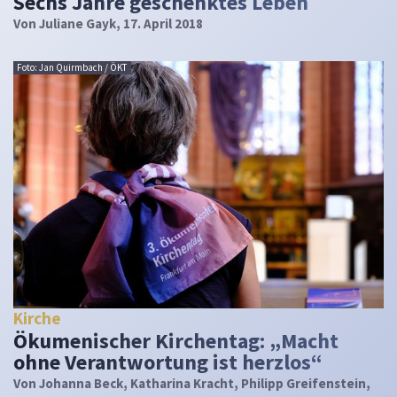
Sechs Jahre geschenktes Leben
Von
Juliane Gayk
, 17. April 2018
Foto: Jan Quirmbach / ÖKT
Kirche
Ökumenischer Kirchentag: „Macht
ohne Verantwortung ist herzlos“
Von
Johanna Beck, Katharina Kracht, Philipp Greifenstein
,