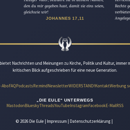
den du mir gegeben hast, damit sie eins seien,
Rechte g
gleichwie wir!
verbiete
Angelege
JOHANNES 17,11
bietet Nachrichten und Meinungen zu Kirche, Politik und Kultur, immer 
kritischen Blick aufgeschrieben für eine neue Generation.
e-Abo
FAQ
Podcasts
Re:mind
Newsletter
WIDERSTAND!
Kontakt
Werbung s
„DIE EULE“ UNTERWEGS
Mastodon
Bluesky
Threads
YouTube
Instagram
Facebook
E-Mail
RSS
© 2026 Die Eule |
Impressum
|
Datenschutzerklärung
|