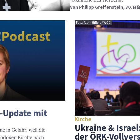
Von
Philipp Greifenstein
, 30. Mä
Foto: Albin Hillert / WCC
e-Update mit
Kirche
Ukraine & Israe
ine in Gefahr, weil die
der ÖRK-Vollve
hodoxen Kirche nach