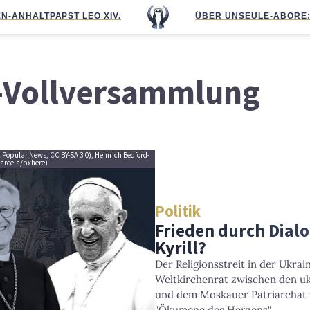
N-ANHALT
PAPST LEO XIV.
ÜBER UNS
EULE-ABO
RE
-Vollversammlung
k Popular News, CC BY-SA 3.0), Heinrich Bedford-
Marcela/pxhere)
Politik
Frieden durch Dial
Kyrill?
Der Religionsstreit in der Ukrai
Weltkirchenrat zwischen den u
und dem Moskauer Patriarchat ve
"Ökumene des Herzens".