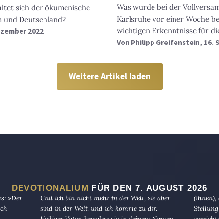
Was wurde bei der Vollversam
altet sich der ökumenische
Karlsruhe vor einer Woche b
m und Deutschland?
wichtigen Erkenntnisse für d
Dezember 2022
Von
Philipp Greifenstein
, 16.
Weitere Artikel laden
DEVOTIONALIUM
FÜR DEN 7. AUGUST 2026
es: »Der
Und ich bin nicht mehr in der Welt, sie aber
(Ihnen),
och
sind in der Welt, und ich komme zu dir.
Stellung
Heiliger Vater, bewahre sie in deinem Namen,
verricht