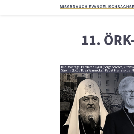
MISSBRAUCH EVANGELISCH
SACHSE
11. ÖRK
Bild: Montage, Patriarch Kyrill (Serge Serebro, Vitebs
Strohm (EKD / Kolja Warnecke), Papst Franziskus (