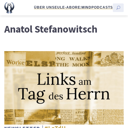
ÜBER UNS
EULE-ABO
RE:MIND
PODCASTS
Anatol Stefanowitsch