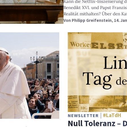
Kann die Netflix-Inszenierung 
Benedikt XVI. und Papst Franzi
Realität mithalten? Über den Ka
Von
Philipp Greifenstein
, 14. Ja
#LaTdH
NEWSLETTER
Null Toleranz – 