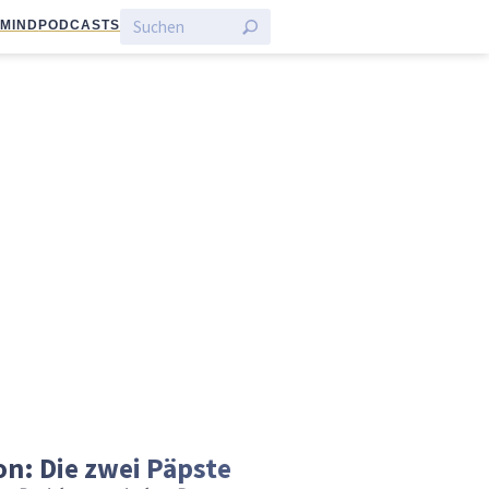
:MIND
PODCASTS
on: Die zwei Päpste