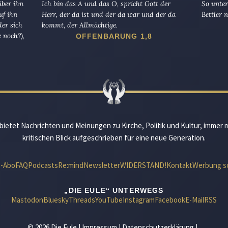
über ihn
Ich bin das A und das O, spricht Gott der
So unter
uf ihn
Herr, der da ist und der da war und der da
Bettler n
er sich
kommt, der Allmächtige.
 noch?),
OFFENBARUNG 1,8
bietet Nachrichten und Meinungen zu Kirche, Politik und Kultur, immer 
kritischen Blick aufgeschrieben für eine neue Generation.
e-Abo
FAQ
Podcasts
Re:mind
Newsletter
WIDERSTAND!
Kontakt
Werbung s
„DIE EULE“ UNTERWEGS
Mastodon
Bluesky
Threads
YouTube
Instagram
Facebook
E-Mail
RSS
© 2026 Die Eule |
Impressum
|
Datenschutzerklärung
|