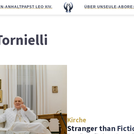
N-ANHALT
PAPST LEO XIV.
ÜBER UNS
EULE-ABO
RE
ornielli
Kirche
Stranger than Ficti