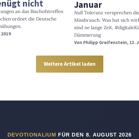
enügt nicht
Januar
ungen an das Bischofstreffen
Null Toleranz versprechen d
schen ordnet die Deutsche
Missbrauch. Was hat sich wir
emühungen.
sind ne lange Zeit, #digitale
r 2019
Dämmerung
Von
Philipp Greifenstein
, 13.
Weitere Artikel laden
DEVOTIONALIUM
FÜR DEN 8. AUGUST 2026