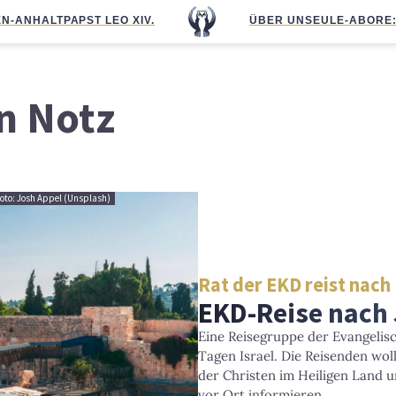
N-ANHALT
PAPST LEO XIV.
ÜBER UNS
EULE-ABO
RE
n Notz
Foto: Josh Appel (Unsplash)
Rat der EKD reist nach 
EKD-Reise nach
Eine Reisegruppe der Evangelis
Tagen Israel. Die Reisenden wol
der Christen im Heiligen Land 
vor Ort informieren.