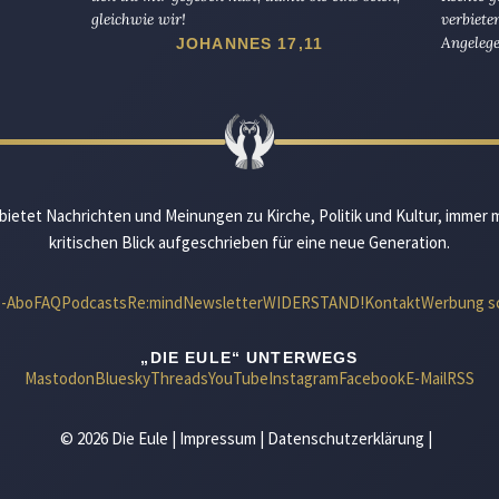
gleichwie wir!
verbiete
Angelege
JOHANNES 17,11
bietet Nachrichten und Meinungen zu Kirche, Politik und Kultur, immer 
kritischen Blick aufgeschrieben für eine neue Generation.
e-Abo
FAQ
Podcasts
Re:mind
Newsletter
WIDERSTAND!
Kontakt
Werbung s
„DIE EULE“ UNTERWEGS
Mastodon
Bluesky
Threads
YouTube
Instagram
Facebook
E-Mail
RSS
© 2026 Die Eule |
Impressum
|
Datenschutzerklärung
|