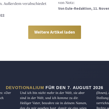
von Notz:
en. Außerdem verabschiedet
Von
Eule-Redaktion
, 11. Nove
022
Weitere Artikel laden
DEVOTIONALIUM
FÜR DEN 7. AUGUST 2026
es: »Der
Und ich bin nicht mehr in der Welt, sie aber
(Ihnen),
och
sind in der Welt, und ich komme zu dir.
Stellung
Heiliger Vater, bewahre sie in deinem Namen,
verricht
den du mir gegeben hast, damit sie eins seien,
Rechte g