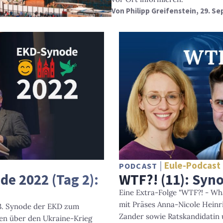
Von
Philipp Greifenstein
, 29. S
Eule-Podcast
PODCAST
de 2022 (Tag 2):
WTF?! (11): Syn
Eine Extra-Folge "WTF?! - Wh
mit Präses Anna-Nicole Heinri
13. Synode der EKD zum
Zander sowie Ratskandidatin 
ren über den Ukraine-Krieg