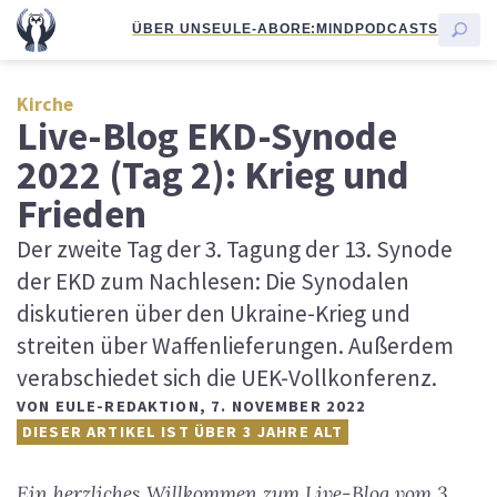
ÜBER UNS
EULE-ABO
RE:MIND
PODCASTS
Kirche
Live-Blog EKD-Synode
2022 (Tag 2): Krieg und
Frieden
Der zweite Tag der 3. Tagung der 13. Synode
der EKD zum Nachlesen: Die Synodalen
diskutieren über den Ukraine-Krieg und
streiten über Waffenlieferungen. Außerdem
verabschiedet sich die UEK-Vollkonferenz.
VON
EULE-REDAKTION
,
7. NOVEMBER 2022
DIESER ARTIKEL IST ÜBER 3 JAHRE ALT
Ein herzliches Willkommen zum Live-Blog vom 3.