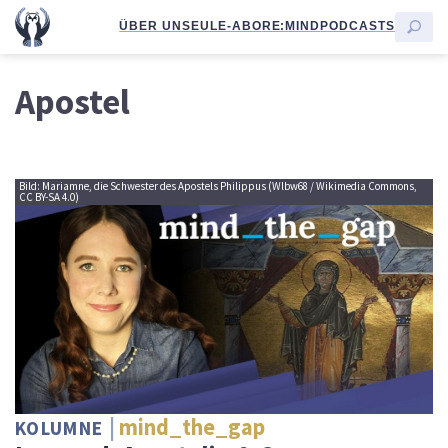
ÜBER UNS
EULE-ABO
RE:MIND
PODCASTS
Apostel
Bild: Mariamne, die Schwester des Apostels Philippus (Wlbw68 / Wikimedia Commons,
CC BY-SA 4.0)
mind_the_gap
KOLUMNE