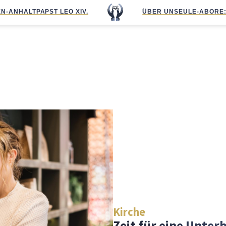
N-ANHALT
PAPST LEO XIV.
ÜBER UNS
EULE-ABO
RE
Kirche
Zeit für eine Unte