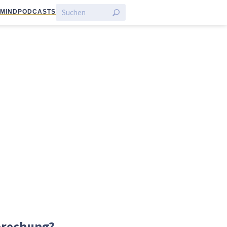
:MIND
PODCASTS
rbrechung?