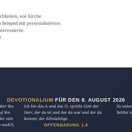
ichkeiten, wie Kirche
eispiel mit personalisierten
teressierte.
8
DEVOTIONALIUM
FÜR DEN 8. AUGUST 2026
über ihn
Ich bin das A und das O, spricht Gott der
So unter
uf ihn
Herr, der da ist und der da war und der da
Bettler n
er sich
kommt, der Allmächtige.
 noch?),
OFFENBARUNG 1,8