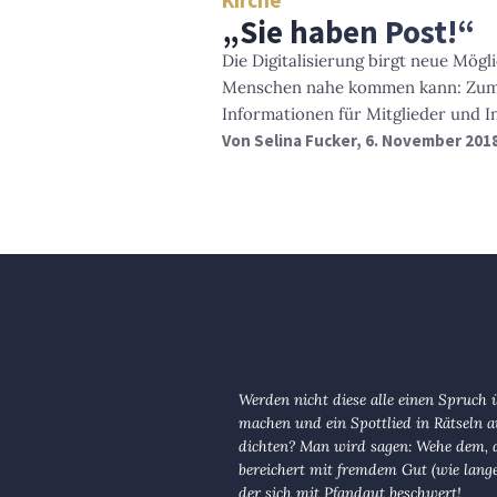
Kirche
„Sie haben Post!“
Die Digitalisierung birgt neue Mögl
Menschen nahe kommen kann: Zum B
Informationen für Mitglieder und In
Von
Selina Fucker
, 6. November 201
Werden nicht diese alle einen Spruch 
machen und ein Spottlied in Rätseln a
dichten? Man wird sagen: Wehe dem, d
bereichert mit fremdem Gut (wie lange
der sich mit Pfandgut beschwert!