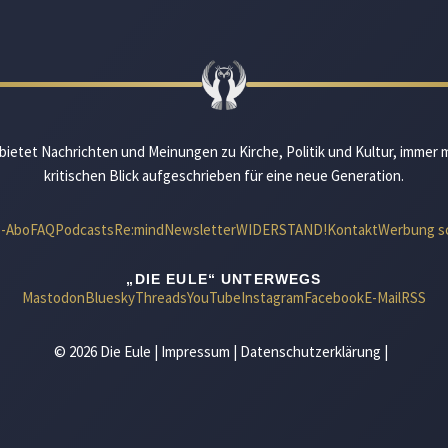
bietet Nachrichten und Meinungen zu Kirche, Politik und Kultur, immer 
kritischen Blick aufgeschrieben für eine neue Generation.
e-Abo
FAQ
Podcasts
Re:mind
Newsletter
WIDERSTAND!
Kontakt
Werbung s
„DIE EULE“ UNTERWEGS
Mastodon
Bluesky
Threads
YouTube
Instagram
Facebook
E-Mail
RSS
© 2026 Die Eule |
Impressum
|
Datenschutzerklärung
|