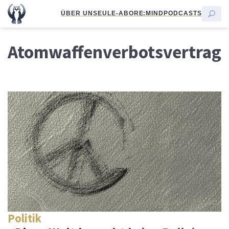
ÜBER UNS
EULE-ABO
RE:MIND
PODCASTS
Atomwaffenverbotsvertrag
Politik