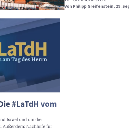
Von
Philipp Greifenstein
, 29. S
Die #LaTdH vom
und Israel und um die
t. Außerdem: Nachhilfe für