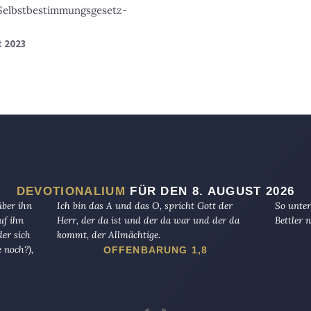
 Selbstbestimmungsgesetz-
t 2023
DEVOTIONALIUM
FÜR DEN 8. AUGUST 2026
über ihn
Ich bin das A und das O, spricht Gott der
So unter
uf ihn
Herr, der da ist und der da war und der da
Bettler n
er sich
kommt, der Allmächtige.
 noch?),
OFFENBARUNG 1,8