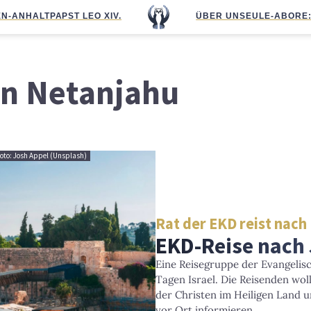
N-ANHALT
PAPST LEO XIV.
ÜBER UNS
EULE-ABO
RE
n Netanjahu
Foto: Josh Appel (Unsplash)
Rat der EKD reist nach 
EKD-Reise nach
Eine Reisegruppe der Evangelis
Tagen Israel. Die Reisenden wol
der Christen im Heiligen Land 
vor Ort informieren.