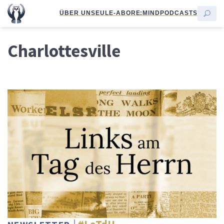
ÜBER UNS
EULE-ABO
RE:MIND
PODCASTS
Charlottesville