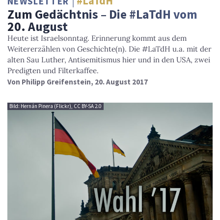
#LaTdH
NEWSLETTER
Zum Gedächtnis – Die #LaTdH vom
20. August
Heute ist Israelsonntag. Erinnerung kommt aus dem
Weitererzählen von Geschichte(n). Die #LaTdH u.a. mit der
alten Sau Luther, Antisemitismus hier und in den USA, zwei
Predigten und Filterkaffee.
Von
Philipp Greifenstein
, 20. August 2017
Bild: Hernán Pinera (Flickr), CC BY-SA 2.0