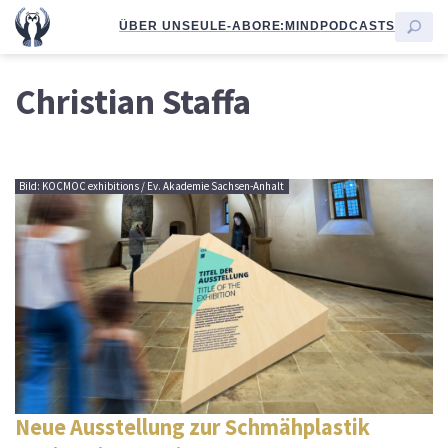
ÜBER UNS
EULE-ABO
RE:MIND
PODCASTS
Christian Staffa
Bild: KOCMOC exhibitions / Ev. Akademie Sachsen-Anhalt
Neue Ausstellung zur Schmähplastik