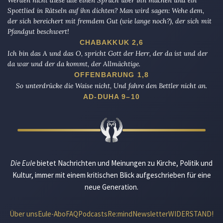
Werden nicht diese alle einen Spruch über ihn machen und ein
Spottlied in Rätseln auf ihn dichten? Man wird sagen: Wehe dem,
der sich bereichert mit fremdem Gut (wie lange noch?), der sich mit
Pfandgut beschwert!
CHABAKKUK 2,6
Ich bin das A und das O, spricht Gott der Herr, der da ist und der
da war und der da kommt, der Allmächtige.
OFFENBARUNG 1,8
So unterdrücke die Waise nicht, Und fahre den Bettler nicht an.
AD-DUHA 9–10
Die Eule
bietet Nachrichten und Meinungen zu Kirche, Politik und
Kultur, immer mit einem kritischen Blick aufgeschrieben für eine
neue Generation.
Über uns
Eule-Abo
FAQ
Podcasts
Re:mind
Newsletter
WIDERSTAND!