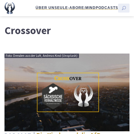
ÜBER UNS
EULE-ABO
RE:MIND
PODCASTS
Crossover
Foto: Dresden aus der Luft, Andreas Kind (Unsplash)