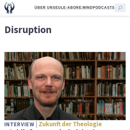
ÜBER UNS
EULE-ABO
RE:MIND
PODCASTS
Disruption
Zukunft der Theologie
INTERVIEW