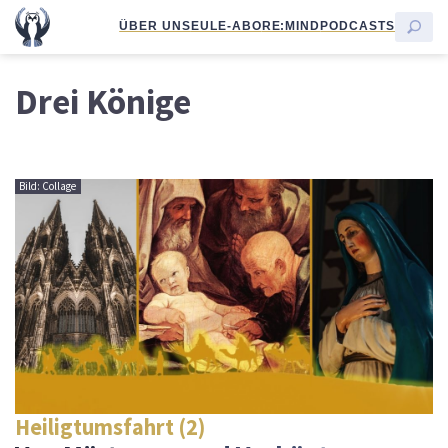
ÜBER UNS
EULE-ABO
RE:MIND
PODCASTS
Drei Könige
Bild: Collage
Heiligtumsfahrt (2)