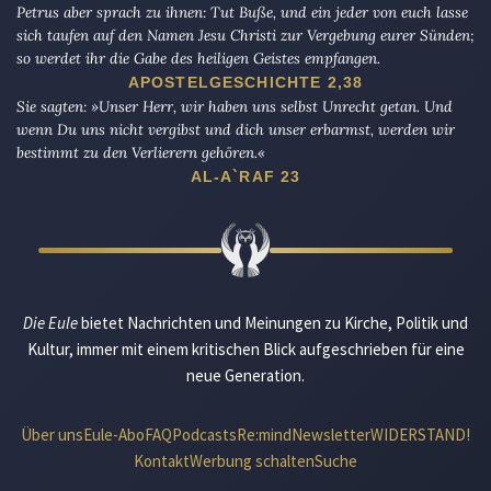
Petrus aber sprach zu ihnen: Tut Buße, und ein jeder von euch lasse
sich taufen auf den Namen Jesu Christi zur Vergebung eurer Sünden;
so werdet ihr die Gabe des heiligen Geistes empfangen.
APOSTELGESCHICHTE 2,38
Sie sagten: »Unser Herr, wir haben uns selbst Unrecht getan. Und
wenn Du uns nicht vergibst und dich unser erbarmst, werden wir
bestimmt zu den Verlierern gehören.«
AL-A`RAF 23
Die Eule
bietet Nachrichten und Meinungen zu Kirche, Politik und
Kultur, immer mit einem kritischen Blick aufgeschrieben für eine
neue Generation.
Über uns
Eule-Abo
FAQ
Podcasts
Re:mind
Newsletter
WIDERSTAND!
Kontakt
Werbung schalten
Suche