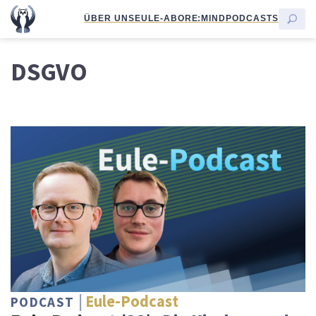
ÜBER UNS
EULE-ABO
RE:MIND
PODCASTS
DSGVO
Eule-Podcast
PODCAST