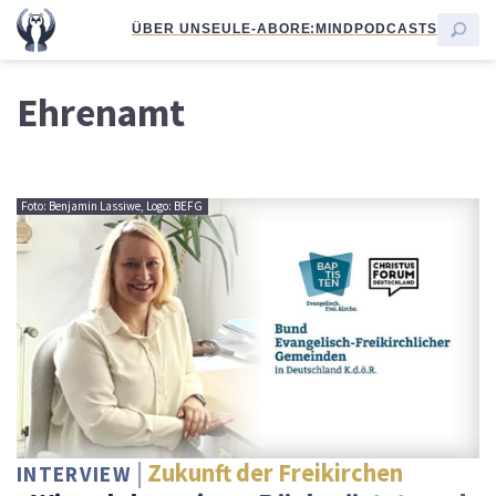
ÜBER UNS
EULE-ABO
RE:MIND
PODCASTS
Ehrenamt
Foto: Benjamin Lassiwe, Logo: BEFG
Zukunft der Freikirchen
INTERVIEW