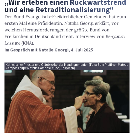
„Wir erleben einen Rückwärtstrend
und eine Retraditionalisierung“
Der Bund Evangelisch-Freikirchlicher Gemeinden hat zum
ersten Mal eine Präsidentin.
Natalie Georgi
erklärt, vor
welchen Herausforderungen der größte Bund von
Freikirchen in Deutschland steht. Interview von
Benjamin
Lassiwe (KNA)
.
Im Gespräch mit Natalie Georgi, 4. Juli 2025
Katholischer Priester und Gläubige bei der Mundkommunion (Foto: Zum Profil von Mateus
Campos Felipe Mateus Campos Felipe, Unsplash)