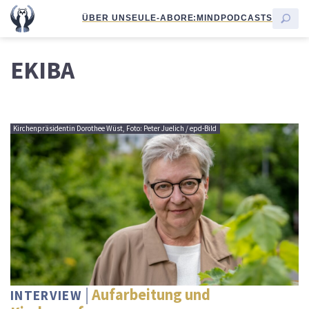
ÜBER UNS
EULE-ABO
RE:MIND
PODCASTS
EKIBA
Kirchenpräsidentin Dorothee Wüst, Foto: Peter Juelich / epd-Bild
Aufarbeitung und
INTERVIEW