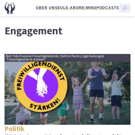
ÜBER UNS
EULE-ABO
RE:MIND
PODCASTS
Engagement
Bild: Foto Diakonie Freiwilligendienste, Kathrin Harms, Logo Kampagne
"Freiwilligendienst stärken!"
Politik