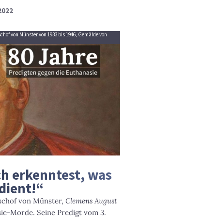
 2022
schof von Münster von 1933 bis 1946, Gemälde von
h erkenntest, was
dient!“
ischof von Münster,
Clemens August
sie-Morde. Seine Predigt vom 3.