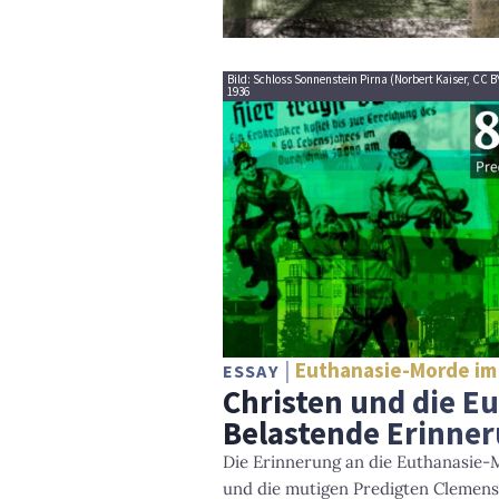
Bild: Schloss Sonnenstein Pirna (Norbert Kaiser, CC 
1936
Euthanasie-Morde im
ESSAY
Christen und die E
Belastende Erinne
Die Erinnerung an die Euthanasie-
und die mutigen Predigten Clemens