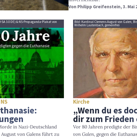
Von
Philipp Greifenstein
, 3. Mai
BY-SA 3.0 DE) & NS-Propaganda-Plakat von
Bild: Kardinal Clemens August von Galen, Bi
Wilhelm Lautenbach, gemeinfrei
 NS
Kirche
uthanasie:
„Wenn du es doc
rungen
dir zum Frieden 
Morde in Nazi-Deutschland
Vor 80 Jahren predigte der B
 August von Galens führt zu
von Galen
, gegen die Euthana