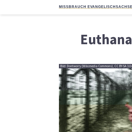
MISSBRAUCH EVANGELISCH
SACHSE
Euthana
Bild: Dontworry (Wikimedia Commons), CC BY-SA 3.0