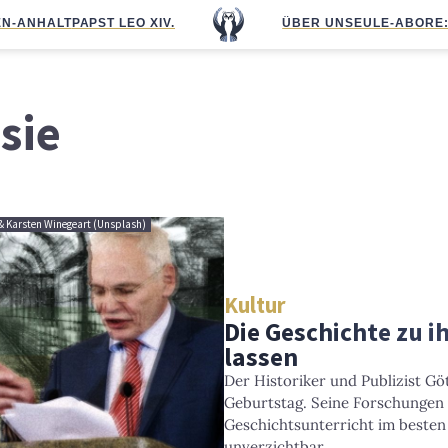
N-ANHALT
PAPST LEO XIV.
ÜBER UNS
EULE-ABO
RE
sie
 & Karsten Winegeart (Unsplash)
Kultur
Die Geschichte zu
lassen
Der Historiker und Publizist Göt
Geburtstag. Seine Forschungen
Geschichtsunterricht im besten
unverzichtbar.