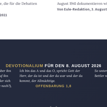
 die für die Debatten
August 1941 dokumentieren wir
Von
Eule-Redaktion
, 3. Augus
 2021
DEVOTIONALIUM
FÜR DEN 8. AUGUST 2026
über ihn
Ich bin das A und das O, spricht Gott der
So unter
uf ihn
Herr, der da ist und der da war und der da
Bettler n
er sich
kommt, der Allmächtige.
 noch?),
OFFENBARUNG 1,8