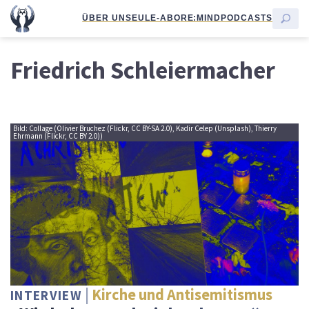
ÜBER UNS
EULE-ABO
RE:MIND
PODCASTS
Friedrich Schleiermacher
Bild: Collage (Olivier Bruchez (Flickr, CC BY-SA 2.0), Kadir Celep (Unsplash), Thierry
Ehrmann (Flickr, CC BY 2.0))
Kirche und Antisemitismus
INTERVIEW