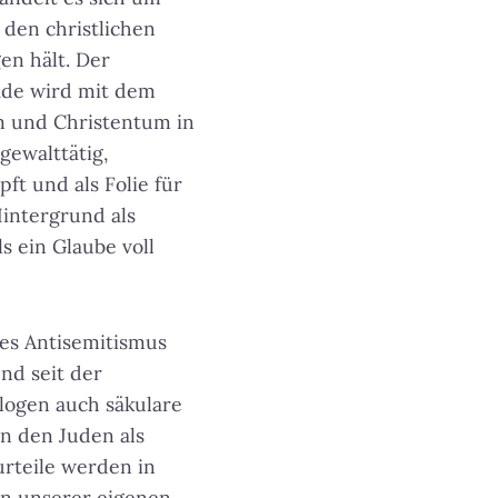
 den christlichen
en hält. Der
ade wird mit dem
m und Christentum in
 gewalttätig,
ft und als Folie für
intergrund als
ls ein Glaube voll
es Antisemitismus
nd seit der
logen auch säkulare
on den Juden als
urteile werden in
in unserer eigenen