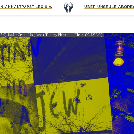
N-ANHALT
PAPST LEO XIV.
ÜBER UNS
EULE-ABO
RE
A 2.0), Kadir Celep (Unsplash), Thierry Ehrmann (Flickr, CC BY 2.0))