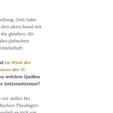
tellung, Gott habe
 den alten Bund mit
 die glauben, die
des jüdischen
eindschaft.
iel
im Werk des
ters des 19.
Aus welchen Quellen
che Antisemitismus?
 wir außer bei
elischen Theologen
handelt es sich um