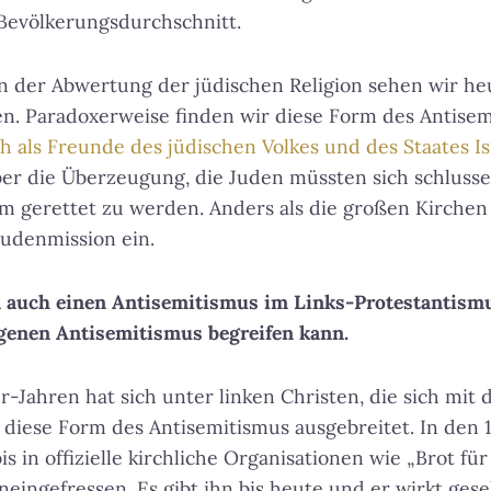
Bevölkerungsdurchschnitt.
 der Abwertung der jüdischen Religion sehen wir heu
en. Paradoxerweise finden wir diese Form des Antisem
ch als Freunde des jüdischen Volkes und des Staates Is
er die Überzeugung, die Juden müssten sich schlusse
m gerettet zu werden. Anders als die großen Kirchen 
Judenmission ein.
en auch einen Antisemitismus im Links-Protestantism
ogenen Antisemitismus begreifen kann.
er-Jahren hat sich unter linken Christen, die sich mit
n, diese Form des Antisemitismus ausgebreitet. In den
is in offizielle kirchliche Organisationen wie „Brot fü
eingefressen. Es gibt ihn bis heute und er wirkt gesel