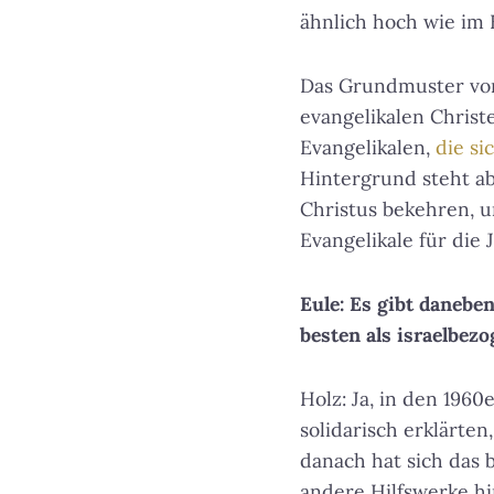
ähnlich hoch wie im 
Das Grundmuster von
evangelikalen Christ
Evangelikalen,
die si
Hintergrund steht ab
Christus bekehren, u
Evangelikale für die 
Eule: Es gibt daneb
besten als israelbez
Holz: Ja, in den 1960
solidarisch erklärte
danach hat sich das b
andere Hilfswerke hin