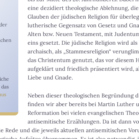
eine dezidiert theologische Ablehnung, die
Glauben der jüdischen Religion für überleg
 der
lutherische Gegensatz von Gesetz und Gn
Alten bzw. Neuen Testament, mit Judentu
ichen
eins gesetzt. Die jüdische Religion wird als
archaisch, als „Stammesreligion“ verunglimp
das Christentum genutzt, das vor diesem H
aufgeklärt und friedlich präsentiert wird, a
Liebe und Gnade.
iche
 das
mus
Neben dieser theologischen Begründung d
finden wir aber bereits bei Martin Luther u
Reformation bei vielen evangelischen Theo
antisemitische Erzählungen. Da ist dann v
e Rede und die jeweils aktuellen antisemitischen Vor
gische Aufsätze übernommen. Es ist also notwendig, 