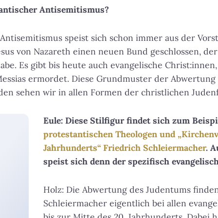
tantischer Antisemitismus?
e Antisemitismus speist sich schon immer aus der Vors
esus von Nazareth einen neuen Bund geschlossen, der
be. Es gibt bis heute auch evangelische Christ:innen,
Messias ermordet. Diese Grundmuster der Abwertung 
en sehen wir in allen Formen der christlichen Judenf
Eule: Diese Stilfigur findet sich zum Beisp
protestantischen Theologen und „Kirchenva
Jahrhunderts“ Friedrich Schleiermacher
. 
speist sich denn der spezifisch evangelis
Holz: Die Abwertung des Judentums finden
Schleiermacher eigentlich bei allen evang
bis zur Mitte des 20. Jahrhunderts. Dabei 