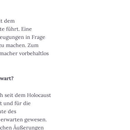
mit dem
e führt. Eine
zeugungen in Frage
 zu machen
. Zum
rmacher vorbehaltlos
nwart?
ch seit dem Holocaust
t und für die
hte des
u erwarten gewesen.
ischen Äußerungen