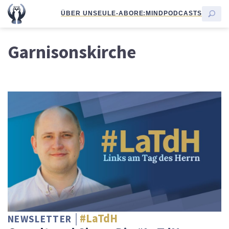
ÜBER UNS
EULE-ABO
RE:MIND
PODCASTS
Garnisonskirche
#LaTdH
NEWSLETTER