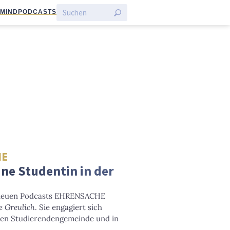
:MIND
PODCASTS
HE
ne Studentin in der
s neuen Podcasts EHRENSACHE
e Greulich
. Sie engagiert sich
hen Studierendengemeinde und in