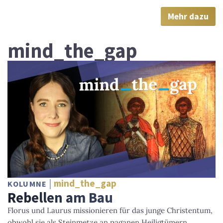
Mehr dazu
mind_the_gap
mind_the_gap
KOLUMNE
Rebellen am Bau
Florus und Laurus missionieren für das junge Christentum,
obwohl sie als Steinmetze an paganen Heiligtümern