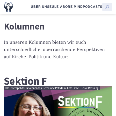
ÜBER UNS
EULE-ABO
RE:MIND
PODCASTS
Kolumnen
In unseren Kolumnen bieten wir euch
unterschiedliche, überraschende Perspektiven
auf Kirche, Politik und Kultur:
Sektion F
Bild: Stempel der Bekennenden Gemeinde Potsdam, Foto Israel: Heike Roessing