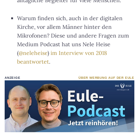
alltägliche Begleiter für viele Menschen.
Warum finden sich, auch in der digitalen
Kirche, vor allem Männer hinter den
Mikrofonen? Diese und andere Fragen zum
Medium Podcast hat uns Nele Heise
(
@neleheise
)
im Interview von 2018
beantwortet
.
ANZEIGE
ÜBER WERBUNG AUF DER EULE