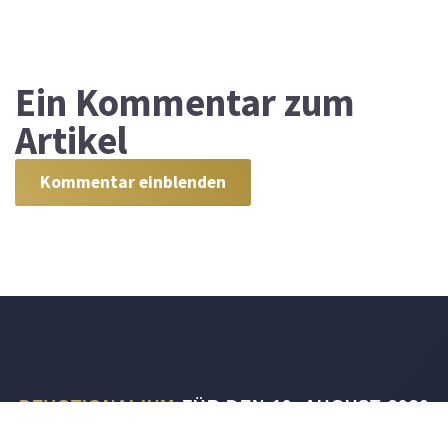
Ein
Kommentar zum
Artikel
Kommentar einblenden
DEVOTIONALIUM
FÜR DEN 10. AUGUST 2026
Und entziehe nicht allzusehr meinem Munde das Wort der Wahrheit;
denn ich harre auf deine Verordnungen!