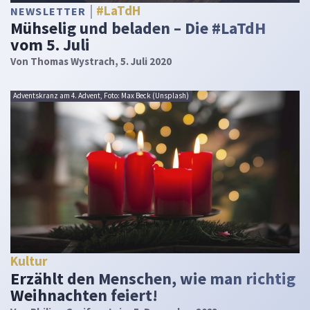
#LaTdH
NEWSLETTER
Mühselig und beladen – Die #LaTdH
vom 5. Juli
Von
Thomas Wystrach
, 5. Juli 2020
Adventskranz am 4. Advent, Foto: Max Beck (Unsplash)
Kultur
Erzählt den Menschen, wie man richtig
Weihnachten feiert!