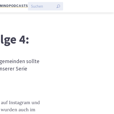
:MIND
PODCASTS
lge 4:
ngemeinden sollte
unserer Serie
 auf Instagram und
e wurden auch im