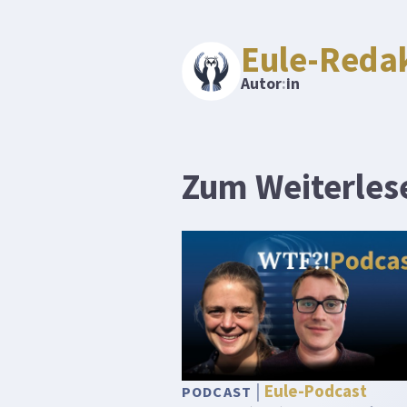
Eule-Reda
Autor
:
in
Zum Weiterles
Eule-Podcast
PODCAST