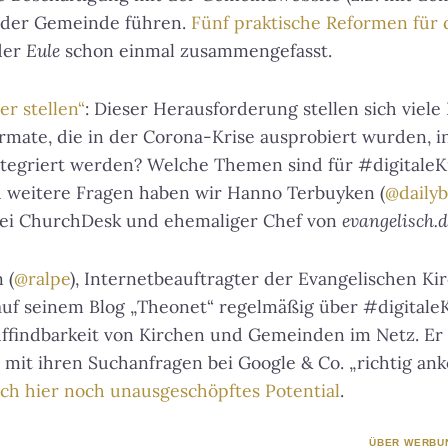
 der Gemeinde führen.
Fünf praktische Reformen für
der
Eule
schon einmal zusammengefasst.
r stellen“
: Dieser Herausforderung stellen sich viel
rmate, die in der Corona-Krise ausprobiert wurden, 
tegriert werden? Welche Themen sind für #digitaleK
d weitere Fragen haben wir Hanno Terbuyken (
@daily
ei ChurchDesk und ehemaliger Chef von
evangelisch.d
 (
@ralpe
), Internetbeauftragter der Evangelischen Ki
 auf seinem Blog „Theonet“ regelmäßig über #digitaleK
uffindbarkeit von Kirchen und Gemeinden im Netz. Er z
n mit ihren Suchanfragen bei Google & Co. „richtig a
ich hier noch unausgeschöpftes Potential
.
ÜBER WERBU