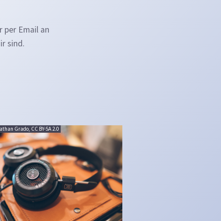
hr per Email an
r sind.
nathan Grado, CC BY-SA 2.0