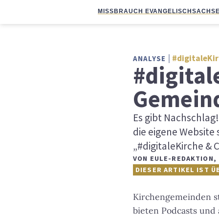
MISSBRAUCH EVANGELISCH
SACHSE
#digitaleKi
ANALYSE
#digital
Gemein
Es gibt Nachschlag!
die eigene Website 
„#digitaleKirche & 
VON
EULE-REDAKTION
,
DIESER ARTIKEL IST Ü
Kirchengemeinden st
bieten Podcasts und