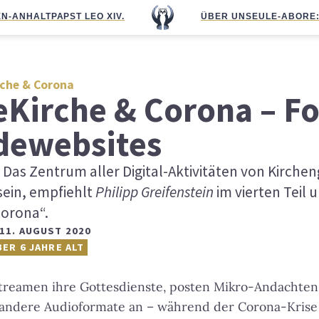
N-ANHALT
PAPST LEO XIV.
ÜBER UNS
EULE-ABO
RE
rche & Corona
eKirche & Corona – Fo
dewebsites
 Das Zentrum aller Digital-Aktivitäten von Kirche
sein, empfiehlt
Philipp Greifenstein
im vierten Teil 
Corona“.
11. AUGUST 2020
BER 6 JAHRE ALT
reamen ihre Gottesdienste, posten Mikro-Andachten
 andere Audioformate an – während der Corona-Kris