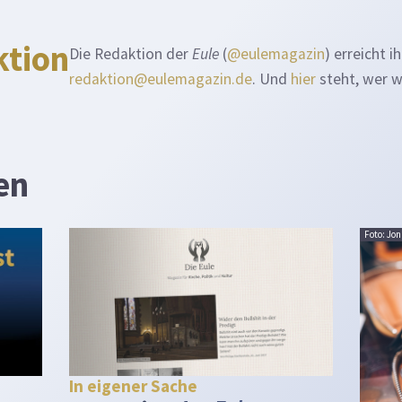
ktion
Die Redaktion der
Eule
(
@eulemagazin
) erreicht i
redaktion@eulemagazin.de
. Und
hier
steht, wer wi
en
Foto: Jo
In eigener Sache