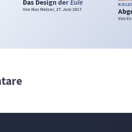
Das Design der
Eule
KOL
Von
Max Melzer
, 27. Juni 2017
Abge
Von
Ev
tare