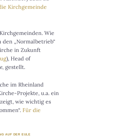
 die Kirchgemeinde
e Kirchgemeinden. Wie
in den „Normalbetrieb“
irche in Zukunft
bug
), Head of
e,
gestellt.
rche im Rheinland
irche-Projekte, u.a. ein
eigt, wie wichtig es
nkommen“.
Für die
NG AUF DER EULE