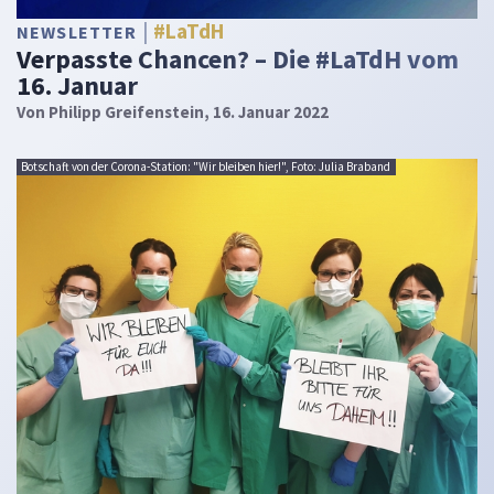
#LaTdH
NEWSLETTER
Verpasste Chancen? – Die #LaTdH vom
16. Januar
Von
Philipp Greifenstein
, 16. Januar 2022
Botschaft von der Corona-Station: "Wir bleiben hier!", Foto: Julia Braband