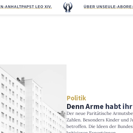
N-ANHALT
PAPST LEO XIV.
ÜBER UNS
EULE-ABO
RE
Politik
Denn Arme habt ihr 
Der neue Paritätische Armutsbe
Zahlen. Besonders Kinder und J
betroffen. Die Ideen der Bundes
kritisieren Expert:innen.