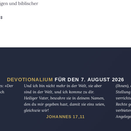
gen und biblischer
18
DEVOTIONALIUM
FÜR DEN 7. AUGUST 2026
es: »Der
Und ich bin nicht mehr in der Welt, sie aber
(Ihnen),
och
sind in der Welt, und ich komme zu dir.
Stellung
Heiliger Vater, bewahre sie in deinem Namen,
verricht
den du mir gegeben hast, damit sie eins seien,
Rechte g
gleichwie wir!
verbiete
Angelege
JOHANNES 17,11