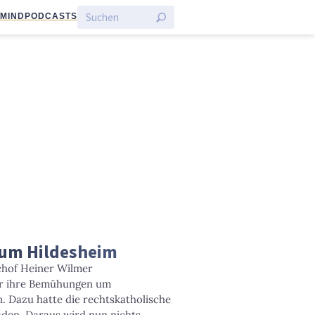
:MIND
PODCASTS
tum Hildesheim
schof Heiner Wilmer
ür ihre Bemühungen um
. Dazu hatte die rechtskatholische
laden. Daraus wird nun nichts.