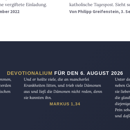
ne vergiftete Einladung.
katholische
Tagespost
. Sieht 
ember 2022
Von
Philipp Greifenstein
, 3. 
DEVOTIONALIUM
FÜR DEN 6. AUGUST 2026
kommen,
Und er heilte viele, die an mancherlei
Unter de
 werden
Krankheiten litten, und trieb viele Dämonen
neben Go
ischen
aus und ließ die Dämonen nicht reden, denn
sie lieb
sie kannten ihn.
die glau
diejenig
MARKUS 1,34
Pein seh
und daß 