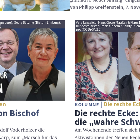
Von
Philipp Greifenstein
, 7. No
egensburg), Georg Bätzing (Bistum Limburg),
Vera Lengsfeld, Hans-Georg Maaßen & Klaus Kel
)
Bundesministerium des Innern / Sandy Thiem
pro (CC BY-SA 2.0)
ben
Die rechte Ec
KOLUMNE
on Bischof
Die rechte Ecke:
die „wahre Schw
dolf Voderholzer die
Am Wochenende treffen sich in
Karp, zum „Marsch für das
Aktivist:innen der Neuen Rech