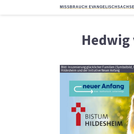
MISSBRAUCH EVANGELISCH
SACHSE
Hedwig 
Bild: Inszenierung glücklicher Familien (Symbolbild
Hildesheim und der Initiative Neuer Anfang