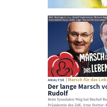
Bild: Montage (v.l.n.r. Rudolf Voderholzer (Bistum R
Irme Stetter-Karp (ZdK), Logo "Marsch für das Leben"
Marsch für das Le
ANALYSE
Der lange Marsch v
Rudolf
Beim Synodalen Weg lud Bischof Ru
Präsidentin des ZdK, Irme Stetter-