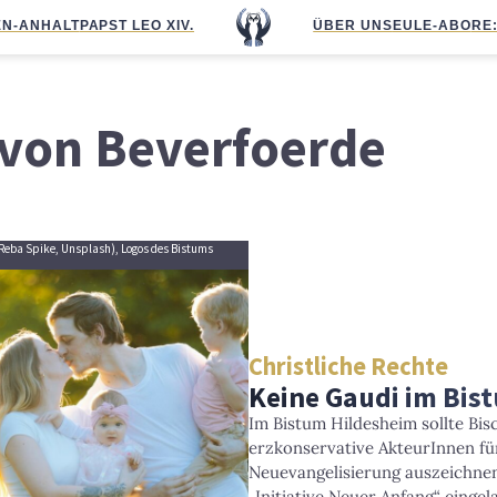
N-ANHALT
PAPST LEO XIV.
ÜBER UNS
EULE-ABO
RE
von Beverfoerde
, Reba Spike, Unsplash), Logos des Bistums
Christliche Rechte
Keine Gaudi im Bis
Im Bistum Hildesheim sollte Bi
erzkonservative AkteurInnen f
Neuevangelisierung auszeichnen
„Initiative Neuer Anfang“ einge