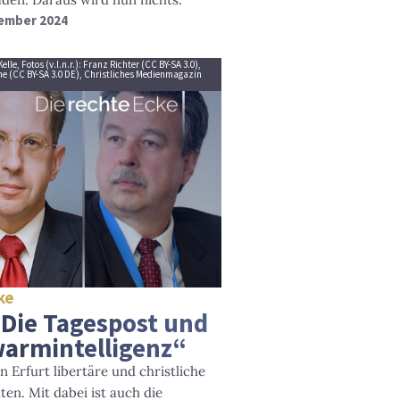
vember 2024
le, Fotos (v.l.n.r.): Franz Richter (CC BY-SA 3.0),
e (CC BY-SA 3.0 DE), Christliches Medienmagazin
ke
 Die Tagespost und
armintelligenz“
 Erfurt libertäre und christliche
ten. Mit dabei ist auch die