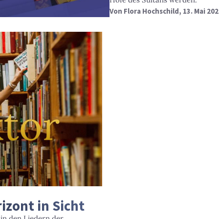
Von
Flora Hochschild
, 13. Mai 20
izont in Sicht
in den Liedern der