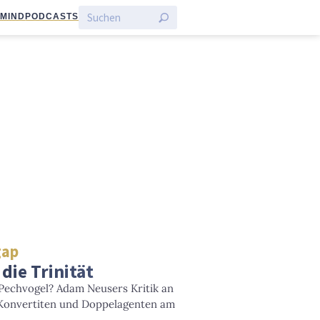
:MIND
PODCASTS
gap
die Trinität
 Pechvogel? Adam Neusers Kritik an
m Konvertiten und Doppelagenten am