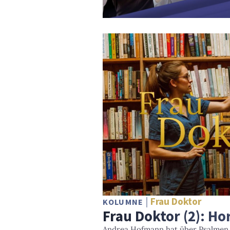
Frau Doktor
KOLUMNE
Frau Doktor (2): Hor
Andrea Hofmann hat über Psalmen 