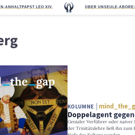
N-ANHALT
PAPST LEO XIV.
ÜBER UNS
EULE-ABO
RE
erg
mind_the_
KOLUMNE
Doppelagent gegen 
Genialer Verführer oder naiver
der Trinitätslehre ließ ihn zu
Hofe des Sultans werden.