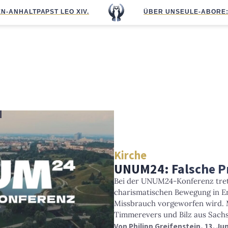
N-ANHALT
PAPST LEO XIV.
ÜBER UNS
EULE-ABO
RE
Kirche
UNUM24: Falsche Pr
Bei der UNUM24-Konferenz tret
charismatischen Bewegung in Er
Missbrauch vorgeworfen wird. M
Timmerevers und Bilz aus Sach
Von
Philipp Greifenstein
, 13. Ju