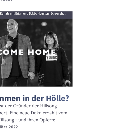
e-Kanals mit Brian und Bobby Houston (Screenshot
ommen in der Hölle?
st der Gründer der Hillsong
ert. Eine neue Doku erzählt vom
illsong - und ihren Opfern:
 März 2022