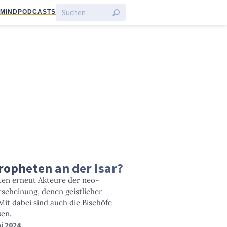
:MIND
PODCASTS
opheten an der Isar?
en erneut Akteure der neo-
scheinung, denen geistlicher
it dabei sind auch die Bischöfe
sen.
ni 2024