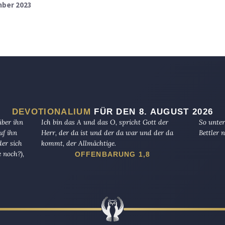
mber 2023
DEVOTIONALIUM
FÜR DEN 8. AUGUST 2026
über ihn
Ich bin das A und das O, spricht Gott der
So unter
uf ihn
Herr, der da ist und der da war und der da
Bettler n
er sich
kommt, der Allmächtige.
 noch?),
OFFENBARUNG 1,8