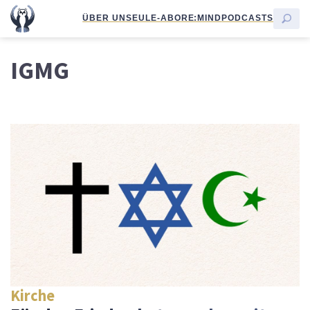
ÜBER UNS
EULE-ABO
RE:MIND
PODCASTS
IGMG
Kirche