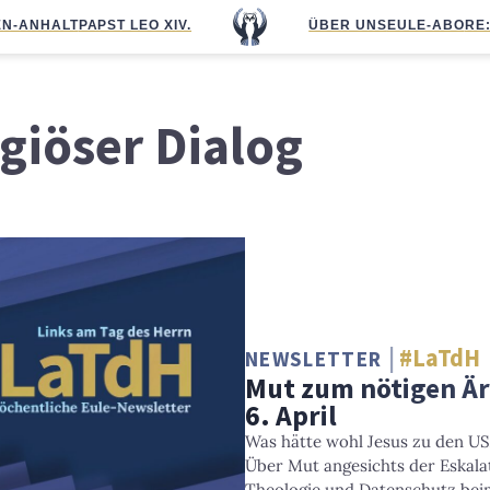
N-ANHALT
PAPST LEO XIV.
ÜBER UNS
EULE-ABO
RE
igiöser Dialog
#LaTdH
NEWSLETTER
Mut zum nötigen Är
6. April
Was hätte wohl Jesus zu den U
Über Mut angesichts der Eskalat
Theologie und Datenschutz bei