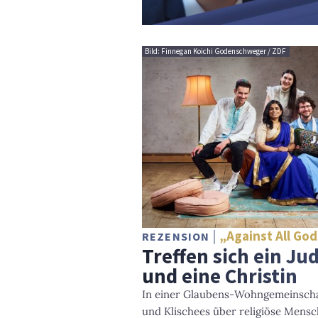
Bild: Finnegan Koichi Godenschweger / ZDF
„Against All Go
REZENSION
Treffen sich ein Ju
und eine Christin
In einer Glaubens-Wohngemeinschaf
und Klischees über religiöse Mens