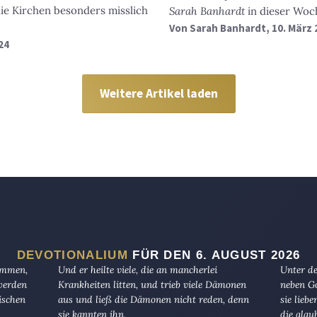
die Kirchen besonders misslich
Sarah Banhardt
in dieser Woc
Von
Sarah Banhardt
, 10. März
24
Weitere Artikel laden
DEVOTIONALIUM
FÜR DEN 6. AUGUST 2026
kommen,
Und er heilte viele, die an mancherlei
Unter de
 werden
Krankheiten litten, und trieb viele Dämonen
neben Go
ischen
aus und ließ die Dämonen nicht reden, denn
sie lieb
sie kannten ihn.
die glau