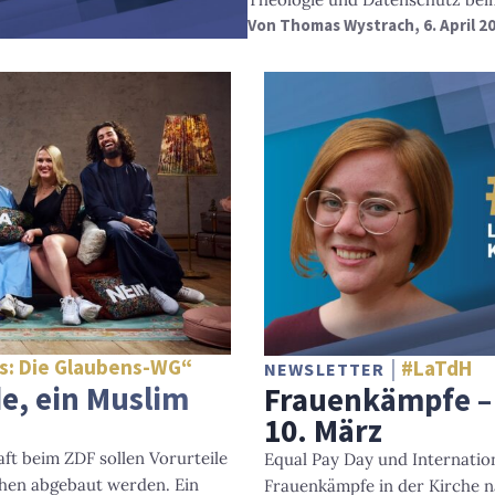
Von
Thomas Wystrach
, 6. April 2
ds: Die Glaubens-WG“
#LaTdH
NEWSLETTER
de, ein Muslim
Frauenkämpfe –
10. März
t beim ZDF sollen Vorurteile
Equal Pay Day und Internatio
chen abgebaut werden. Ein
Frauenkämpfe in der Kirche 