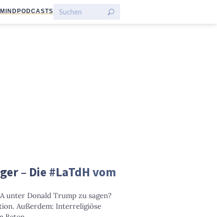
:MIND
PODCASTS
ger – Die #LaTdH vom
SA unter Donald Trump zu sagen?
ion. Außerdem: Interreligiöse
m Beten.