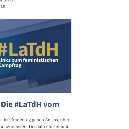
025
 Die #LaTdH vom
naler Frauentag geben Anlass, über
nachzudenken. Deshalb übernimmt