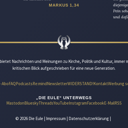
diejenig
MARKUS 1,34
Pein seh
und daß 
bietet Nachrichten und Meinungen zu Kirche, Politik und Kultur, immer 
kritischen Blick aufgeschrieben für eine neue Generation.
e-Abo
FAQ
Podcasts
Re:mind
Newsletter
WIDERSTAND!
Kontakt
Werbung s
„DIE EULE“ UNTERWEGS
Mastodon
Bluesky
Threads
YouTube
Instagram
Facebook
E-Mail
RSS
© 2026 Die Eule |
Impressum
|
Datenschutzerklärung
|