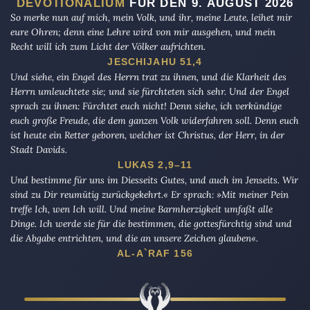
DEVOTIONALIUM
FÜR DEN 9. AUGUST 2026
So merke nun auf mich, mein Volk, und ihr, meine Leute, leihet mir
eure Ohren; denn eine Lehre wird von mir ausgehen, und mein
Recht will ich zum Licht der Völker aufrichten.
JESCHIJAHU 51,4
Und siehe, ein Engel des Herrn trat zu ihnen, und die Klarheit des
Herrn umleuchtete sie; und sie fürchteten sich sehr. Und der Engel
sprach zu ihnen: Fürchtet euch nicht! Denn siehe, ich verkündige
euch große Freude, die dem ganzen Volk widerfahren soll. Denn euch
ist heute ein Retter geboren, welcher ist Christus, der Herr, in der
Stadt Davids.
LUKAS 2,9–11
Und bestimme für uns im Diesseits Gutes, und auch im Jenseits. Wir
sind zu Dir reumütig zurückgekehrt.« Er sprach: »Mit meiner Pein
treffe Ich, wen Ich will. Und meine Barmherzigkeit umfaßt alle
Dinge. Ich werde sie für die bestimmen, die gottesfürchtig sind und
die Abgabe entrichten, und die an unsere Zeichen glauben«.
AL-A`RAF 156