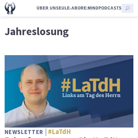
ÜBER UNS
EULE-ABO
RE:MIND
PODCASTS
Jahreslosung
#LaTdH
NEWSLETTER