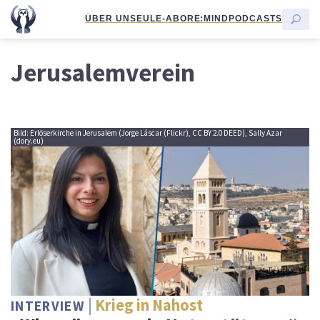
ÜBER UNS
EULE-ABO
RE:MIND
PODCASTS
Jerusalemverein
Bild: Erlöserkirche in Jerusalem (Jorge Láscar (Flickr), CC BY 2.0 DEED), Sally Azar
(dory.eu)
Krieg in Nahost
INTERVIEW