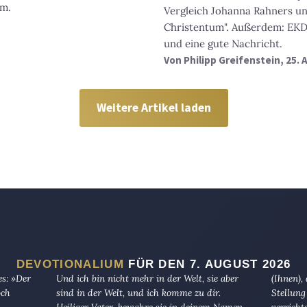
um.
Vergleich Johanna Rahners und
Christentum". Außerdem: EKD-
und eine gute Nachricht.
Von
Philipp Greifenstein
, 25. 
Weitere Artikel laden
DEVOTIONALIUM
FÜR DEN 7. AUGUST 2026
es: »Der
Und ich bin nicht mehr in der Welt, sie aber
(Ihnen),
och
sind in der Welt, und ich komme zu dir.
Stellung
Heiliger Vater, bewahre sie in deinem Namen,
verricht