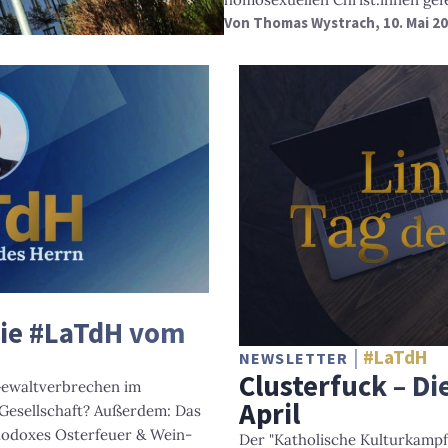
Von
Thomas Wystrach
, 10. Mai 2
 Die #LaTdH vom
#LaTdH
NEWSLETTER
Clusterfuck – D
Gewaltverbrechen im
April
 Gesellschaft? Außerdem: Das
rthodoxes Osterfeuer & Wein-
Der "Katholische Kulturkampf