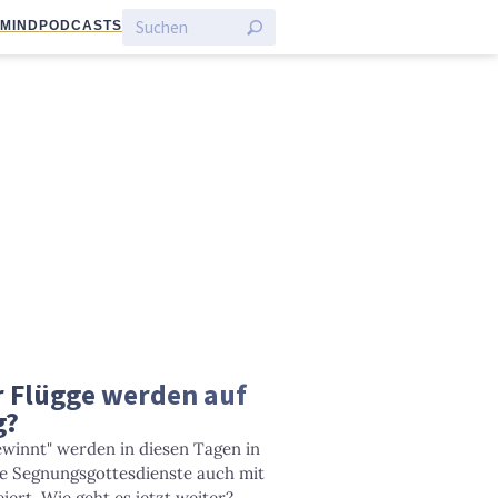
:MIND
PODCASTS
 Flügge werden auf
g?
winnt" werden in diesen Tagen in
e Segnungsgottesdienste auch mit
ert. Wie geht es jetzt weiter?