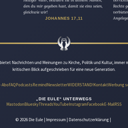
den du mir gegeben hast, damit sie eins seien,
Rechte g
gleichwie wir!
verbiete
Angelege
JOHANNES 17,11
bietet Nachrichten und Meinungen zu Kirche, Politik und Kultur, immer 
kritischen Blick aufgeschrieben für eine neue Generation.
e-Abo
FAQ
Podcasts
Re:mind
Newsletter
WIDERSTAND!
Kontakt
Werbung s
„DIE EULE“ UNTERWEGS
Mastodon
Bluesky
Threads
YouTube
Instagram
Facebook
E-Mail
RSS
© 2026 Die Eule |
Impressum
|
Datenschutzerklärung
|