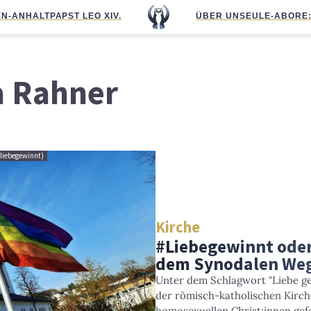
N-ANHALT
PAPST LEO XIV.
ÜBER UNS
EULE-ABO
RE
 Rahner
#liebegewinnt)
Kirche
#Liebegewinnt oder
dem Synodalen We
Unter dem Schlagwort "Liebe ge
der römisch-katholischen Kirch
homosexuellen Christ:innen gefei