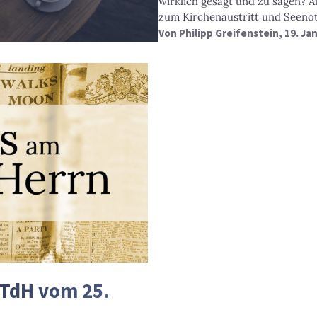
wirklich gesagt und zu sagen? A
zum Kirchenaustritt und Seeno
Von
Philipp Greifenstein
, 19. Ja
aTdH vom 25.