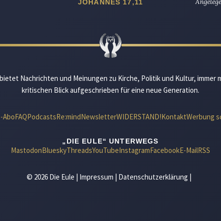
Angelege
JOHANNES 17,11
bietet Nachrichten und Meinungen zu Kirche, Politik und Kultur, immer 
kritischen Blick aufgeschrieben für eine neue Generation.
e-Abo
FAQ
Podcasts
Re:mind
Newsletter
WIDERSTAND!
Kontakt
Werbung s
„DIE EULE“ UNTERWEGS
Mastodon
Bluesky
Threads
YouTube
Instagram
Facebook
E-Mail
RSS
© 2026 Die Eule |
Impressum
|
Datenschutzerklärung
|