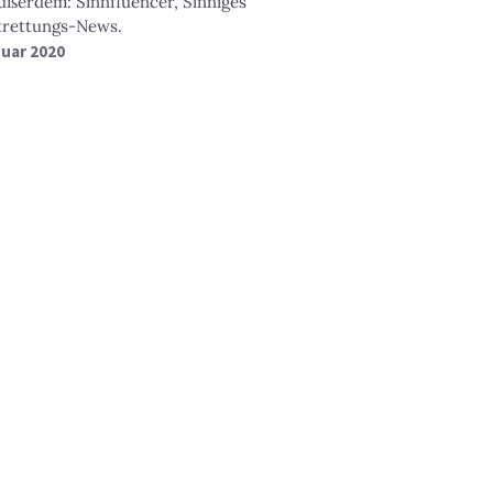
ußerdem: Sinnfluencer, Sinniges
trettungs-News.
nuar 2020