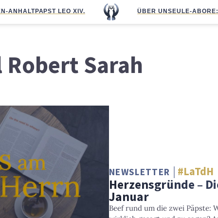
N-ANHALT
PAPST LEO XIV.
ÜBER UNS
EULE-ABO
RE
l Robert Sarah
#LaTdH
NEWSLETTER
Herzensgründe – Di
Januar
Beef rund um die zwei Päpste: 