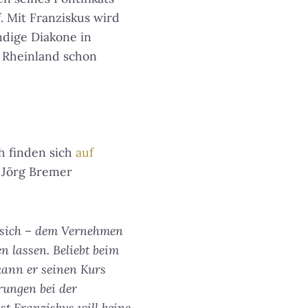
f. Mit Franziskus wird
ändige Diakone in
 Rheinland schon
h finden sich
auf
 Jörg Bremer
d sich – dem Vernehmen
n lassen. Beliebt beim
kann er seinen Kurs
rungen bei der
t Franziskus will keine