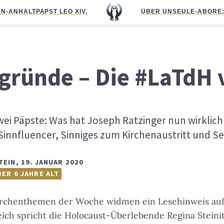
N-ANHALT
PAPST LEO XIV.
ÜBER UNS
EULE-ABO
RE
gründe – Die #LaTdH 
wei Päpste: Was hat Joseph Ratzinger nun wirklich
innfluencer, Sinniges zum Kirchenaustritt und S
TEIN
,
19. JANUAR 2020
BER 6 JAHRE ALT
irchenthemen der Woche widmen ein Lesehinweis auß
eich spricht die Holocaust-Überlebende Regina Steini