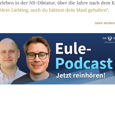
leben in der NS-Diktatur, über die Jahre nach dem Kr
Mein Liebling, auch du hättest dein Maul gehalten“
.
ÜBER WERBU