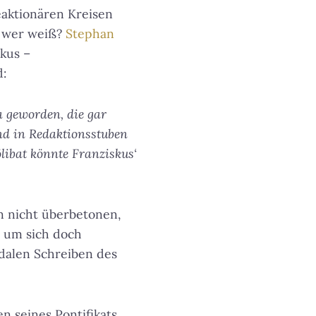
eaktionären Kreisen
, wer weiß?
Stephan
skus –
d:
a geworden, die gar
und in Redaktionsstuben
libat könnte Franziskus‘
n nicht überbetonen,
, um sich doch
dalen Schreiben des
 seines Pontifikats