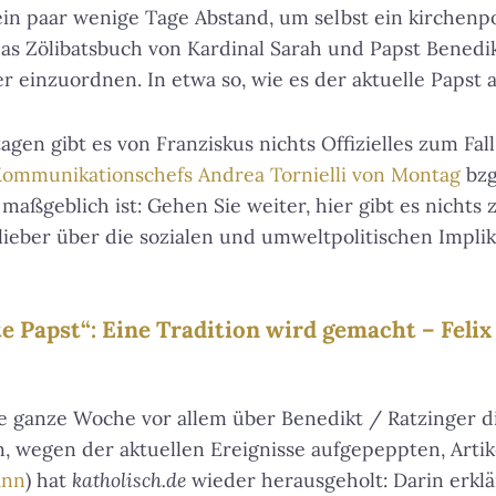
n paar wenige Tage Abstand, um selbst ein kirchenpo
s Zölibatsbuch von Kardinal Sarah und Papst Benedik
r einzuordnen. In etwa so, wie es der aktuelle Papst 
agen gibt es von Franziskus nichts Offizielles zum Fall
 Kommunikationschefs Andrea Tornielli von Montag
bzg
aßgeblich ist: Gehen Sie weiter, hier gibt es nichts 
lieber über die sozialen und umweltpolitischen Impli
te Papst“: Eine Tradition wird gemacht – Fel
 ganze Woche vor allem über Benedikt / Ratzinger di
, wegen der aktuellen Ereignisse aufgepeppten, Artike
ann
) hat
katholisch.de
wieder herausgeholt: Darin erkl