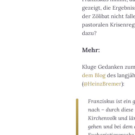
gezeigt, die Ergebnis
der Zölibat nicht fal
pastoralen Krisenre
dazu?
Mehr:
Kluge Gedanken zum 
dem Blog
des langjä
(
@HeinzBremer
):
Franziskus ist ein 
nach – durch diese 
Kirchenvolk und lä
gehen und bei dem 
Eucharistievergabe