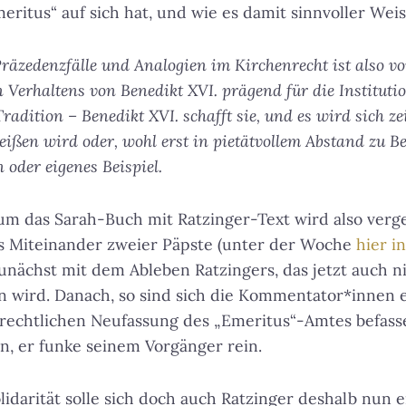
ritus“ auf sich hat, und wie es damit sinnvoller Wei
Präzedenzfälle und Analogien im Kirchenrecht ist also v
n Verhaltens von Benedikt XVI. prägend für die Institutio
Tradition – Benedikt XVI. schafft sie, und es wird sich ze
eißen wird oder, wohl erst in pietätvollem Abstand zu Be
 oder eigenes Beispiel.
um das Sarah-Buch mit Ratzinger-Text wird also verg
 Miteinander zweier Päpste (unter der Woche
hier i
unächst mit dem Ableben Ratzingers, das jetzt auch 
en wird. Danach, so sind sich die Kommentator*innen e
r rechtlichen Neufassung des „Emeritus“-Amtes befas
, er funke seinem Vorgänger rein.
lidarität solle sich doch auch Ratzinger deshalb nun 