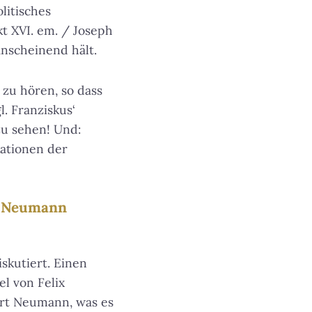
litisches
t XVI. em. / Joseph
anscheinend hält.
 zu hören, so dass
l. Franziskus‘
zu sehen! Und:
kationen der
ix Neumann
skutiert. Einen
l von Felix
ärt Neumann, was es