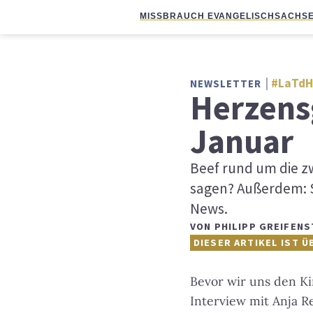
MISSBRAUCH EVANGELISCH
SACHSE
#LaTdH
NEWSLETTER
Herzens
Januar
Beef rund um die z
sagen? Außerdem: S
News.
VON
PHILIPP GREIFENS
DIESER ARTIKEL IST Ü
Bevor wir uns den K
Interview mit Anja R