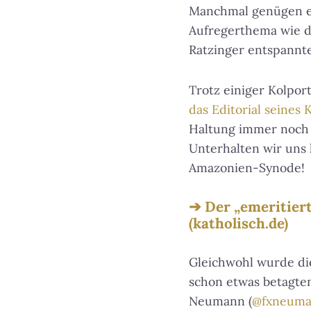
Manchmal genügen ei
Aufregerthema wie da
Ratzinger entspannte
Trotz einiger Kolport
das Editorial seines
Haltung immer noch m
Unterhalten wir uns 
Amazonien-Synode!
Der „emeritier
(katholisch.de)
Gleichwohl wurde die
schon etwas betagten
Neumann (
@fxneum