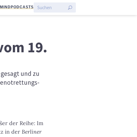
:MIND
PODCASTS
vom 19.
 gesagt und zu
eenotrettungs-
er der Reihe: Im
tz in der
Berliner