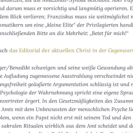
nd darum muss er vorsichtig und langmütig operieren. E
dem Blick verlieren; Franziskus muss sie weitmöglichs
ismatikern um eine „kleine Elite“ der Privilegierten hand
anschließenden Bitte an die Mehrheit: „Betet für mich!“
auch
das Editorial der aktuellen
Christ in der Gegenwar
ger/Benedikt schweigen und seine weiße Gewandung ab
he Aufladung zugemessene Ausstrahlung verschwindet nich
ngsfreiheit geäußerte Argumentation schlüssig ist und n
le Psychologie der Wahrnehmung spricht eine eigene Spr
nvertreter ärgert. In den Gesetzmäßigkeiten des Zusamm
Amts mit dem Unbewussten der menschlichen Psyche lie
blem, wenn ein Papst nicht erst mit seinem Tod und den 
sakralen Ritualen wirklich aus dem Amt scheidet und de