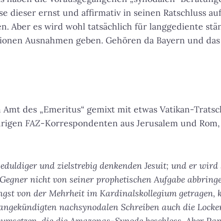
se dieser ernst und affirmativ in seinen Ratschluss au
len. Aber es wird wohl tatsächlich für langgediente st
gionen Ausnahmen geben. Gehören da Bayern und das
Amt des „Emeritus“ gemixt mit etwas Vatikan-Tratsc
hrigen
FAZ
-Korrespondenten aus Jerusalem und Rom,
geduldiger und zielstrebig denkenden Jesuit; und er wir
Gegner nicht von seiner prophetischen Aufgabe abbringe
ngst von der Mehrheit im Kardinalskollegium getragen, 
angekündigten nachsynodalen Schreiben auch die Locke
 umsetzen, die die Amazonas-Synode beschloss. Aber Paps