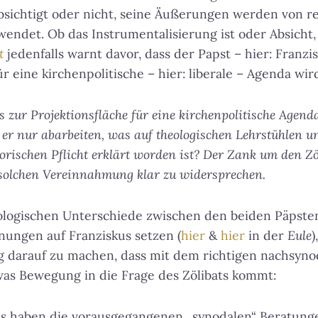
bsichtigt oder nicht, seine Äußerungen werden von r
endet. Ob das Instrumentalisierung ist oder Absicht
t
jedenfalls warnt davor, dass der Papst – hier: Franzi
ür eine kirchenpolitische – hier: liberale – Agenda wir
s zur Projektionsfläche für eine kirchenpolitische Agend
ll er nur abarbeiten, was auf theologischen Lehrstühlen 
orischen Pflicht erklärt worden ist? Der Zank um den Zö
 solchen Vereinnahmung klar zu widersprechen.
ologischen Unterschiede zwischen den beiden Päpste
nungen auf Franziskus setzen (
hier
&
hier
in der
Eule
)
 darauf zu machen, dass mit dem richtigen nachsyno
was Bewegung in die Frage des Zölibats kommt:
s haben die vorausgegangenen „synodalen“ Beratungen