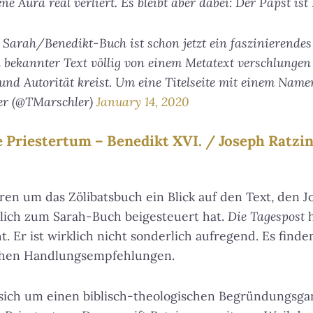
e Aura real verliert. Es bleibt aber dabei: Der Papst ist 
Sarah/Benedikt-Buch ist schon jetzt ein faszinierendes 
 bekannter Text völlig von einem Metatext verschlungen 
nd Autorität kreist. Um eine Titelseite mit einem Name
er (@TMarschler)
January 14, 2020
 Priestertum – Benedikt XVI. / Joseph Ratzin
en um das Zölibatsbuch ein Blick auf den Text, den J
hlich zum Sarah-Buch beigesteuert hat.
Die Tagespost
h
t. Er ist wirklich nicht sonderlich aufregend. Es finde
schen Handlungsempfehlungen.
sich um einen biblisch-theologischen Begründungsgan