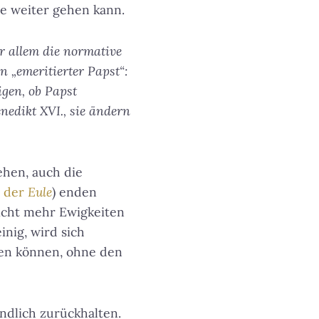
se weiter gehen kann.
or allem die normative
n „emeritierter Papst“:
igen, ob Papst
nedikt XVI., sie ändern
ehen, auch die
n der
Eule
) enden
nicht mehr Ewigkeiten
inig, wird sich
sen können, ohne den
endlich zurückhalten.