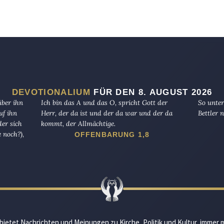
DEVOTIONALIUM
FÜR DEN 8. AUGUST 2026
über ihn
Ich bin das A und das O, spricht Gott der
So unter
uf ihn
Herr, der da ist und der da war und der da
Bettler n
er sich
kommt, der Allmächtige.
 noch?),
OFFENBARUNG 1,8
bietet Nachrichten und Meinungen zu Kirche, Politik und Kultur, immer 