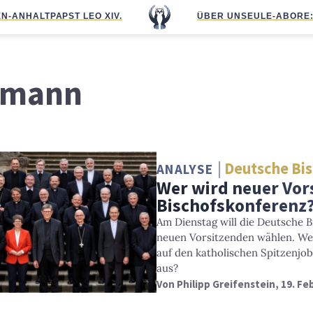
N-ANHALT
PAPST LEO XIV.
ÜBER UNS
EULE-ABO
RE
hmann
Deutsche Bi
ANALYSE
Wer wird neuer Vor
Bischofskonferenz
Am Dienstag will die Deutsche B
neuen Vorsitzenden wählen. We
auf den katholischen Spitzenjo
aus?
Von
Philipp Greifenstein
, 19. Fe