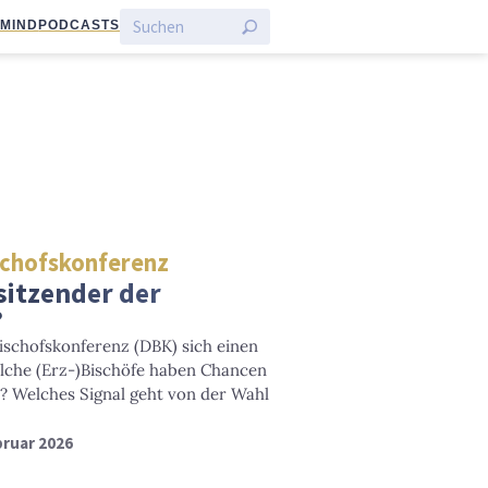
:MIND
PODCASTS
schofskonferenz
sitzender der
?
ischofskonferenz (DBK) sich einen
lche (Erz-)Bischöfe haben Chancen
b? Welches Signal geht von der Wahl
bruar 2026