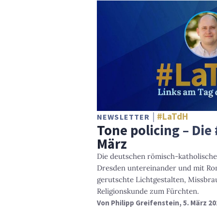
#LaTdH
NEWSLETTER
Tone policing – Die
März
Die deutschen römisch-katholischen
Dresden untereinander und mit R
gerutschte Lichtgestalten, Missbrau
Religionskunde zum Fürchten.
Von
Philipp Greifenstein
, 5. März 2