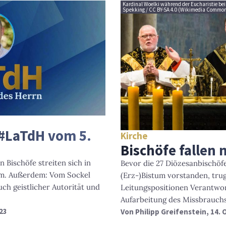
Kardinal Woelki während der Eucharistie be
Spekking / CC BY-SA 4.0 (Wikimedia Commo
 #LaTdH vom 5.
Kirche
Bischöfe fallen
 Bischöfe streiten sich in
Bevor die 27 Diözesanbischöf
om. Außerdem: Vom Sockel
(Erz-)Bistum vorstanden, truge
ch geistlicher Autorität und
Leitungspositionen Verantwort
Aufarbeitung des Missbrauchs 
023
Von
Philipp Greifenstein
, 14.