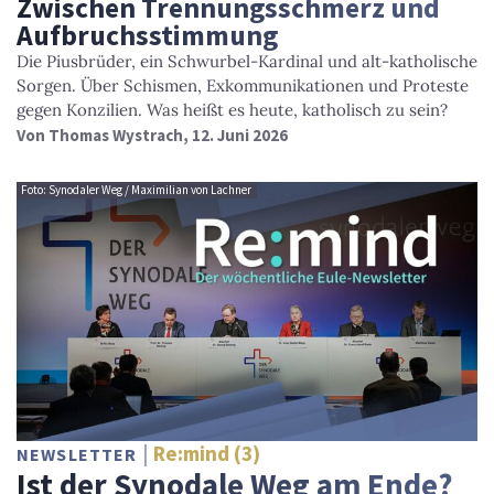
Zwischen Trennungsschmerz und
Aufbruchsstimmung
Die Piusbrüder, ein Schwurbel-Kardinal und alt-katholische
Sorgen. Über Schismen, Exkommunikationen und Proteste
gegen Konzilien. Was heißt es heute, katholisch zu sein?
Von
Thomas Wystrach
, 12. Juni 2026
Foto: Synodaler Weg / Maximilian von Lachner
Re:mind (3)
NEWSLETTER
Ist der Synodale Weg am Ende?