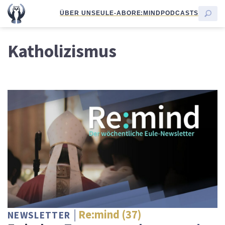
ÜBER UNS
EULE-ABO
RE:MIND
PODCASTS
Katholizismus
Re:mind (37)
NEWSLETTER