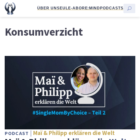
ÜBER UNS
EULE-ABO
RE:MIND
PODCASTS
Konsumverzicht
Maï & Philipp erklären die Welt
PODCAST