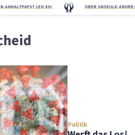
N-ANHALT
PAPST LEO XIV.
ÜBER UNS
EULE-ABO
RE
cheid
Politik
Werft das Los!