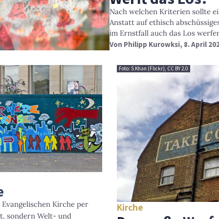
Nach welchen Kriterien sollte e
Anstatt auf ethisch abschüssig
im Ernstfall auch das Los werfe
Von
Philipp Kurowksi
, 8. April 20
Foto: S Khan (Flickr), CC BY 2.0
e
 Evangelischen Kirche per
Kirche
st, sondern Welt- und