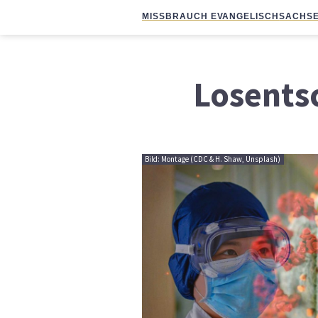
MISSBRAUCH EVANGELISCH
SACHSE
Losents
Bild: Montage (CDC & H. Shaw, Unsplash)