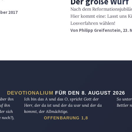
Der große Wurf
Nach dem Reformationsjubiläu
mber 2017
Hier kommt eine: Lasst uns 
Losverfahren wählen!
Von
Philipp Greifenstein
, 23.
DEVOTIONALIUM
FÜR DEN 8. AUGUST 2026
über ihn
Ich bin das A und das O, spricht Gott der
So unter
uf ihn
Herr, der da ist und der da war und der da
Bettler n
er sich
kommt, der Allmächtige.
 noch?),
OFFENBARUNG 1,8