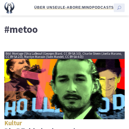
ÜBER UNS
EULE-ABO
RE:MIND
PODCASTS
#metoo
Bild: Montage (Shia LaBeouf (Georges Biard, CC BY-SA 3.0), Charlie Sheen (Joella Marano,
CC BY-SA 2.0), Marilyn Manson (Sven Mandel, CC BY-SA 4.0))
Kultur