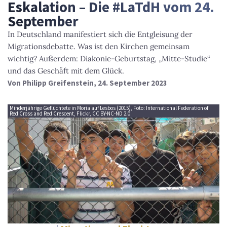
Eskalation – Die #LaTdH vom 24.
September
In Deutschland manifestiert sich die Entgleisung der
Migrationsdebatte. Was ist den Kirchen gemeinsam
wichtig? Außerdem: Diakonie-Geburtstag, „Mitte-Studie“
und das Geschäft mit dem Glück.
Von
Philipp Greifenstein
, 24. September 2023
Minderjährige Geflüchtete in Moria auf Lesbos (2015), Foto: International Federation of
Red Cross and Red Crescent, Flickr, CC BY-NC-ND 2.0