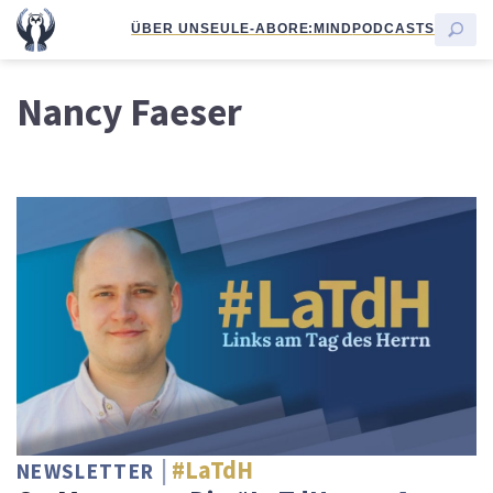
ÜBER UNS
EULE-ABO
RE:MIND
PODCASTS
Nancy Faeser
#LaTdH
NEWSLETTER