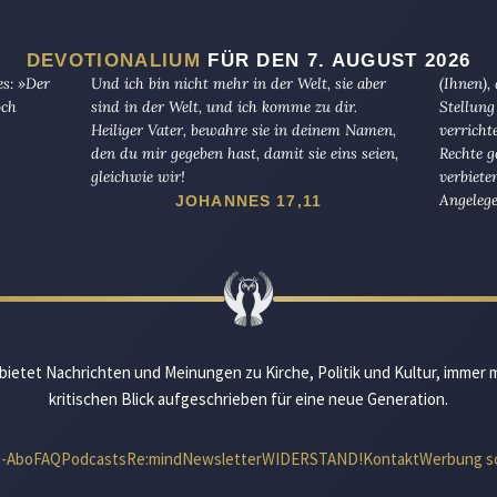
DEVOTIONALIUM
FÜR DEN 7. AUGUST 2026
es: »Der
Und ich bin nicht mehr in der Welt, sie aber
(Ihnen),
och
sind in der Welt, und ich komme zu dir.
Stellung
Heiliger Vater, bewahre sie in deinem Namen,
verricht
den du mir gegeben hast, damit sie eins seien,
Rechte g
gleichwie wir!
verbiete
Angelege
JOHANNES 17,11
bietet Nachrichten und Meinungen zu Kirche, Politik und Kultur, immer 
kritischen Blick aufgeschrieben für eine neue Generation.
e-Abo
FAQ
Podcasts
Re:mind
Newsletter
WIDERSTAND!
Kontakt
Werbung s