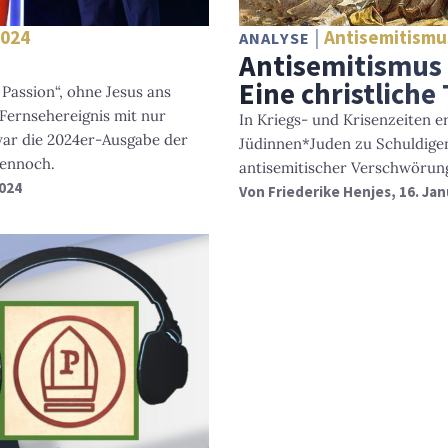
2024
Antisemitismu
ANALYSE
Antisemitismus 
Eine christliche
 Passion“, ohne Jesus ans
Fernsehereignis mit nur
In Kriegs- und Krisenzeiten 
r die 2024er-Ausgabe der
Jüdinnen*Juden zu Schuldigen
dennoch.
antisemitischer Verschwörun
2024
Von
Friederike Henjes
, 16. Ja