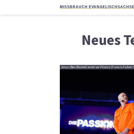
MISSBRAUCH EVANGELISCH
SACHSE
Neues T
Jesus (Ben Blümel) kniet vor Pilatus (Francis Fulton-