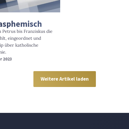
lasphemisch
 Petrus bis Franziskus die
hlt, eingeordnet und
ip über katholische
ie.
er 2023
Weitere Artikel laden