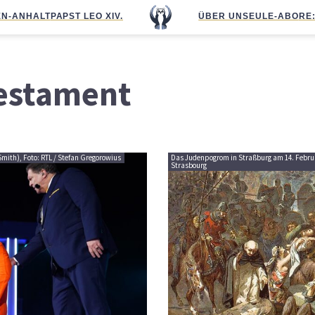
N-ANHALT
PAPST LEO XIV.
ÜBER UNS
EULE-ABO
RE
estament
Smith), Foto: RTL / Stefan Gregorowius
Das Judenpogrom in Straßburg am 14. Februar
Strasbourg