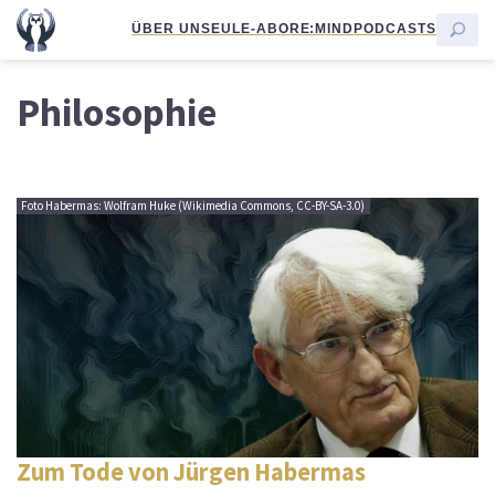
ÜBER UNS
EULE-ABO
RE:MIND
PODCASTS
Philosophie
Foto Habermas: Wolfram Huke (Wikimedia Commons, CC-BY-SA-3.0)
Zum Tode von Jürgen Habermas