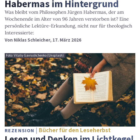
Habermas im Hintergrund
Was bleibt vom Philosophen Jürgen Habermas, der am
Wochenende im Alter von 96 Jahren verstorben ist? Eine
persönliche Lektüre-Erkundung, nicht nur für theologisch
Interessierte:
Von
Niklas Schleicher
, 17. März 2026
Foto: Vitaliy Gavrushchenko (Unsplash)
Bücher für den Leseherbst
REZENSION
Lesen und Denken im Lichtkegel