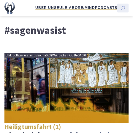
ÜBER UNS
EULE-ABO
RE:MIND
PODCASTS
#sagenwasist
Bild: Collage, u.a. mit Geolina163 (Wikipedia), CC BY-SA 3.0
Heiligtumsfahrt (1)