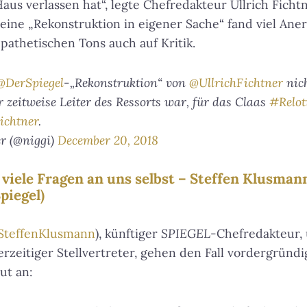
us verlassen hat“, legte Chefredakteur Ullrich Fichtn
eine „Rekonstruktion in eigener Sache“ fand viel Ane
pathetischen Tons auch auf Kritik.
@DerSpiegel
-„Rekonstruktion“ von
@UllrichFichtner
nich
 zeitweise Leiter des Ressorts war, für das Claas
#Relot
ichtner
.
r (@niggi)
December 20, 2018
viele Fragen an uns selbst – Steffen Klusman
piegel)
SteffenKlusmann
), künftiger
SPIEGEL
-Chefredakteur,
ut an: