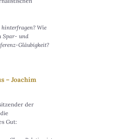
nalistischen
 hinterfragen? Wie
en Spar- und
eferenz-Gläubigkeit?
us – Joachim
itzender der
 die
es Gut: