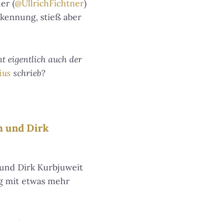
er (
@UllrichFichtner
)
rkennung, stieß aber
t eigentlich auch der
ius
schrieb?
n und Dirk
 und Dirk Kurbjuweit