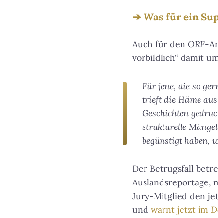
Was für ein Su
Auch für den
ORF
-A
vorbildlich“ damit u
Für jene, die so ge
trieft die Häme aus
Geschichten gedruc
strukturelle Mängel
begünstigt haben, 
Der Betrugsfall betr
Auslandsreportage, m
Jury-Mitglied den je
und
warnt jetzt im
D