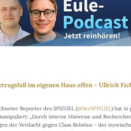
trugsfall im eigenen Haus offen – Ullrich Fic
ichneter Reporter des
SPIEGEL
(
@DerSPIEGEL
) hat i
anipuliert: „Durch interne Hinweise und Recherchen 
en der Verdacht gegen Claas Relotius – der inzwisch