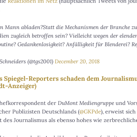
 die
Reaktionen im Netz
(hauptsächlich Tweets von jour
.
nen Mann abladen?Statt die Mechanismen der Branche zu
ien zugleich betroffen sein? Vielleicht wegen der elend
tine? Gedankenlosigkeit? Anfälligkeit für Blenderei? R
Schneiders (@tgs2001)
December 20, 2018
s Spiegel-Reporters schaden dem Journalism
dt-Anzeiger)
Chefkorrespondent der
DuMont Mediengruppe
und Vors
scher Publizisten Deutschlands (
@GKPde
), erweist sich
 des Journalismus als ebenso hohes wie zerbrechlich