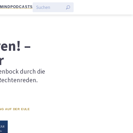
:MIND
PODCASTS
en! –
r
denbock durch die
tRechtenreden.
NG AUF DER EULE