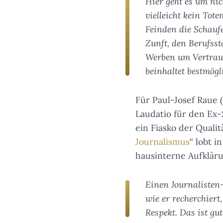
Hier geht es um nic
vielleicht kein Tot
Feinden die Schaufe
Zunft, den Berufssta
Werben um Vertrauen
beinhaltet bestmög
Für Paul-Josef Raue (
Laudatio für den Ex-
ein Fiasko der Quali
Journalismus
“ lobt i
hausinterne Aufklär
Einen Journalisten-
wie er recherchiert,
Respekt. Das ist gut