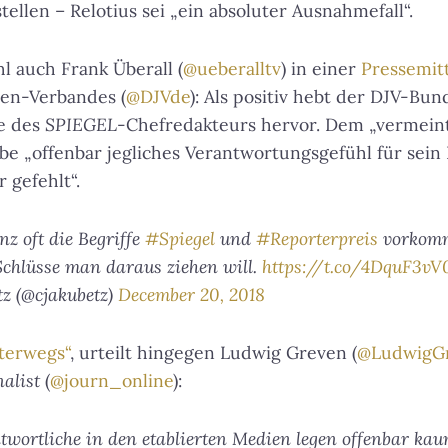
ellen – Relotius sei „ein absoluter Ausnahmefall“.
l auch Frank Überall (
@ueberalltv
) in einer
Pressemit
ten-Verbandes (
@DJVde
): Als positiv hebt der DJV-Bu
ve des
SPIEGEL
-Chefredakteurs hervor. Dem „vermeint
be „offenbar jegliches Verantwortungsgefühl für sein 
 gefehlt“.
nz oft die Begriffe
#Spiegel
und
#Reporterpreis
vorkomme
 Schlüsse man daraus ziehen will.
https://t.co/4DquF3v
tz (@cjakubetz)
December 20, 2018
terwegs“
, urteilt hingegen Ludwig Greven (
@LudwigG
nalist
(
@journ_online
):
twortliche in den etablierten Medien legen offenbar ka