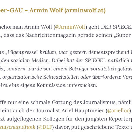
per-GAU – Armin Wolf (arminwolf.at)
nchorman Armin Wolf (
@ArminWolf
) geht
DER SPIEGE
m, dass das Nachrichtenmagazin gerade seinen „Super
rne „Lügenpresse“ brüllen, war gestern dementsprechend F
 den sozialen Medien. Dabei hat der SPIEGEL natürlich n
kt, sondern wurde von einem Betrüger vorsätzlich getäus
, organisatorische Schwachstellen oder überforderte Vor
wird eine eigene Kommission untersuchen.
effe nur eine schmale Gattung des Journalismus, nämli
eint auch der Journalist Ariel Hauptmeier (
@arielloo
)
tzt aufgeflogenen Kollegen für den jüngsten Reporter
eutschlandfunk
(
@DLF
) davor, gut geschriebene Texte 