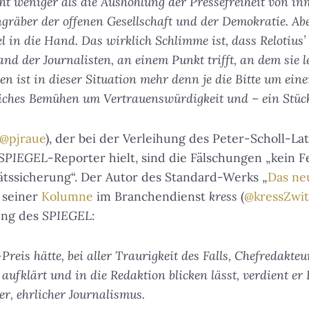
ht weniger als die Aushöhlung der Pressefreiheit von inn
engräber der offenen Gesellschaft und der Demokratie. Ab
l in die Hand. Das wirklich Schlimme ist, dass Relotius’
nd der Journalisten, an einem Punkt trifft, an dem sie le
 ist in dieser Situation mehr denn je die Bitte um ein
liches Bemühen um Vertrauenswürdigkeit und – ein Stüc
@pjraue
), der bei der Verleihung des Peter-Scholl-La
SPIEGEL
-Reporter hielt, sind die Fälschungen „kein F
tätssicherung“. Der Autor des Standard-Werks „
Das ne
n seiner
Kolumne
im Branchendienst
kress
(
@kressZwit
ung des
SPIEGEL
:
Preis hätte, bei aller Traurigkeit des Falls, Chefredakteu
 aufklärt und in die Redaktion blicken lässt, verdient er
er, ehrlicher Journalismus.