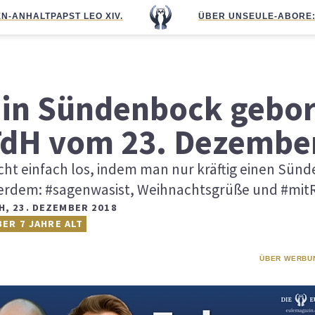
N-ANHALT
PAPST LEO XIV.
ÜBER UNS
EULE-ABO
RE
 ein Sündenbock gebor
TdH vom 23. Dezembe
cht einfach los, indem man nur kräftig einen Sün
ßerdem: #sagenwasist, Weihnachtsgrüße und #mi
H
,
23. DEZEMBER 2018
BER 7 JAHRE ALT
ÜBER WERBU