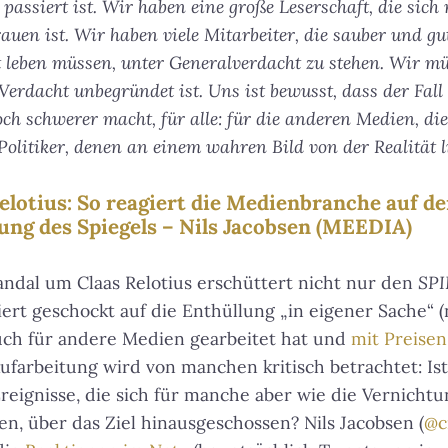
s passiert ist. Wir haben eine große Leserschaft, die sic
uen ist. Wir haben viele Mitarbeiter, die sauber und gu
t leben müssen, unter Generalverdacht zu stehen. Wir m
r Verdacht unbegründet ist. Uns ist bewusst, dass der Fal
h schwerer macht, für alle: für die anderen Medien, die
Politiker, denen an einem wahren Bild von der Realität li
Relotius: So reagiert die Medienbranche auf d
ung des Spiegels – Nils Jacobsen (MEEDIA)
ndal um Claas Relotius erschüttert nicht nur den
SP
rt geschockt auf die Enthüllung „in eigener Sache“ (n
auch für andere Medien gearbeitet hat und
mit Preise
Aufarbeitung wird von manchen kritisch betrachtet: Is
reignisse, die sich für manche aber wie die Vernichtu
en, über das Ziel hinausgeschossen? Nils Jacobsen (
@c