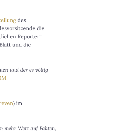
teilung
des
ndesvorsitzende die
lichen Reporter“
Blatt und die
n und der es völlig
V0M
reven
) im
um mehr Wert auf Fakten,