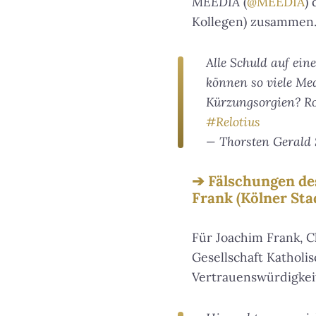
MEEDIA
(
@MEEDIA
)
Kollegen) zusammen
Alle Schuld auf ei
können so viele Med
Kürzungsorgien? Rou
#Relotius
— Thorsten Gerald 
Fälschungen de
Frank (Kölner Sta
Für Joachim Frank, 
Gesellschaft Katholi
Vertrauenswürdigkeit