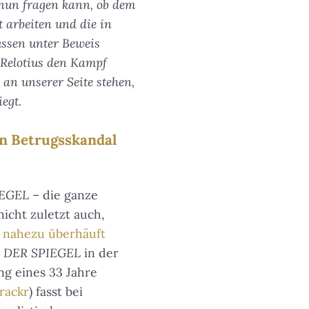
h nun fragen kann, ob dem
t arbeiten und die in
üssen unter Beweis
l Relotius den Kampf
 an unserer Seite stehen,
egt.
en Betrugsskandal
IEGEL
– die ganze
icht zuletzt auch,
n nahezu überhäuft
t
DER SPIEGEL
in der
ng eines 33 Jahre
rackr
) fasst bei