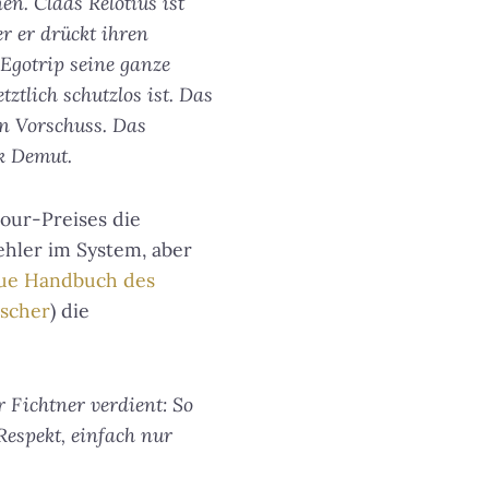
en. Claas Relotius ist
er er drückt ihren
 Egotrip seine ganze
tztlich schutzlos ist. Das
en Vorschuss. Das
k Demut.
tour-Preises die
ehler im System, aber
ue Handbuch des
scher
) die
r Fichtner verdient: So
 Respekt, einfach nur